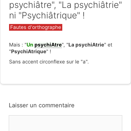
psychiâtre", "La psychiâtrie"
ni "Psychiâtrique" !
Catégories
Fautes d'orthographe
Mais : "
Un
psychiAtre
", "
La psychiAtrie
" et
"
PsychiAtrique
" !
Sans accent circonflexe sur le "a".
Laisser un commentaire
Commentaire