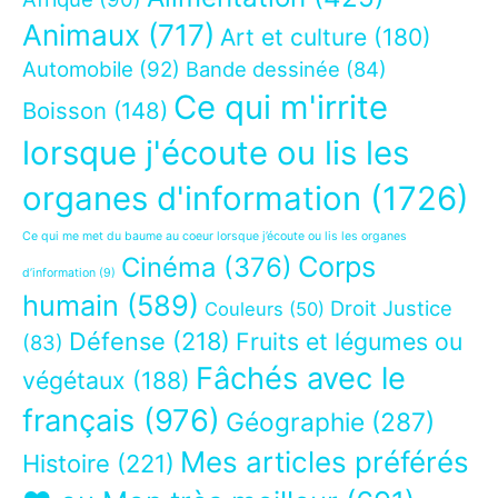
Animaux
(717)
Art et culture
(180)
Automobile
(92)
Bande dessinée
(84)
Ce qui m'irrite
Boisson
(148)
lorsque j'écoute ou lis les
organes d'information
(1726)
Ce qui me met du baume au coeur lorsque j’écoute ou lis les organes
Corps
Cinéma
(376)
d’information
(9)
humain
(589)
Droit Justice
Couleurs
(50)
Défense
(218)
Fruits et légumes ou
(83)
Fâchés avec le
végétaux
(188)
français
(976)
Géographie
(287)
Mes articles préférés
Histoire
(221)