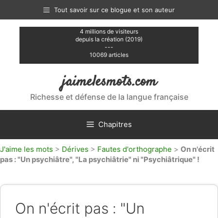
Aller
Tout savoir sur ce blogue et son auteur
au
contenu
4 millions de visiteurs
depuis la création (2019)
---
10069 articles
jaimelesmots.com
Richesse et défense de la langue française
Chapitres
J'aime les mots
>
Dérives
>
Fautes d'orthographe
>
On n'écrit
pas : "Un psychiâtre", "La psychiâtrie" ni "Psychiâtrique" !
On n'écrit pas : "Un