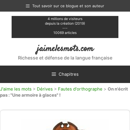
Aller
Tout savoir sur ce blogue et son auteur
au
contenu
4 millions de visiteurs
depuis la création (2019)
---
10069 articles
jaimelesmots.com
Richesse et défense de la langue française
Chapitres
J'aime les mots
>
Dérives
>
Fautes d'orthographe
>
On n'écrit
pas : "Une armoire à glaces" !