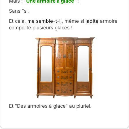
Mais : "
Une armoire à glace
" !
Sans "s".
Et cela,
me semble-t-il
, même si
ladite
armoire
comporte plusieurs glaces !
Et "Des armoires à glace" au pluriel.