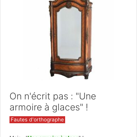
On n'écrit pas : "Une
armoire à glaces" !
Catégories
Fautes d'orthographe