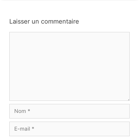
Laisser un commentaire
Commentaire
Nom
E-
mail