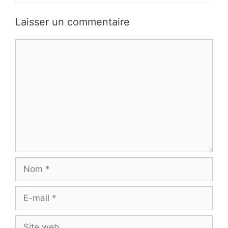
Laisser un commentaire
Commentaire
Nom
E-
mail
Site