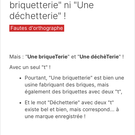
briquetterie" ni "Une
déchetterie" !
Catégories
Fautes d'orthographe
Mais : "
Une briqueTerie
" et "
Une déchèTerie
" !
Avec un seul "t" !
Pourtant, "Une briquetterie" est bien une
usine fabriquant des briques, mais
également des briquettes avec deux "t",
Et le mot "Déchetterie" avec deux "t"
existe bel et bien, mais correspond... à
une marque enregistrée !