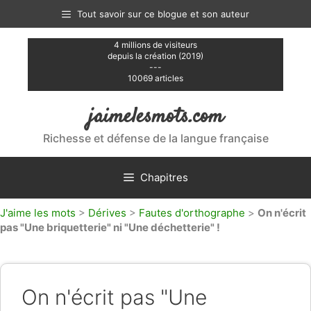
Aller
Tout savoir sur ce blogue et son auteur
au
contenu
4 millions de visiteurs
depuis la création (2019)
---
10069 articles
jaimelesmots.com
Richesse et défense de la langue française
Chapitres
J'aime les mots
>
Dérives
>
Fautes d'orthographe
>
On n'écrit
pas "Une briquetterie" ni "Une déchetterie" !
On n'écrit pas "Une