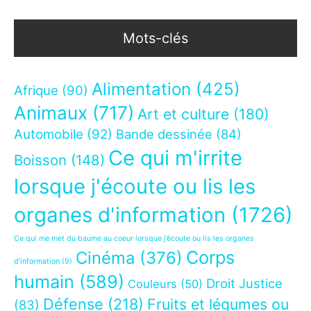
Mots-clés
Alimentation
(425)
Afrique
(90)
Animaux
(717)
Art et culture
(180)
Automobile
(92)
Bande dessinée
(84)
Ce qui m'irrite
Boisson
(148)
lorsque j'écoute ou lis les
organes d'information
(1726)
Ce qui me met du baume au coeur lorsque j’écoute ou lis les organes
Corps
Cinéma
(376)
d’information
(9)
humain
(589)
Droit Justice
Couleurs
(50)
Défense
(218)
Fruits et légumes ou
(83)