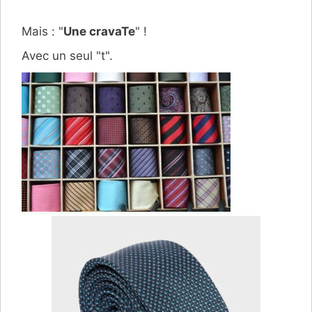
Mais : "
Une cravaTe
" !
Avec un seul "t".