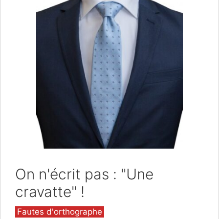
On n'écrit pas : "Une
cravatte" !
Catégories
Fautes d'orthographe