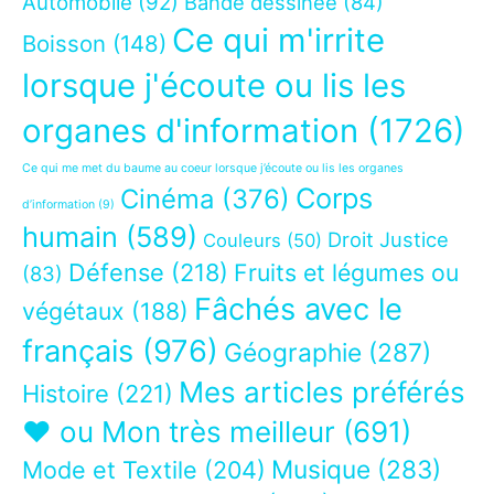
Automobile
(92)
Bande dessinée
(84)
Ce qui m'irrite
Boisson
(148)
lorsque j'écoute ou lis les
organes d'information
(1726)
Ce qui me met du baume au coeur lorsque j’écoute ou lis les organes
Corps
Cinéma
(376)
d’information
(9)
humain
(589)
Droit Justice
Couleurs
(50)
Défense
(218)
Fruits et légumes ou
(83)
Fâchés avec le
végétaux
(188)
français
(976)
Géographie
(287)
Mes articles préférés
Histoire
(221)
❤ ou Mon très meilleur
(691)
Musique
(283)
Mode et Textile
(204)