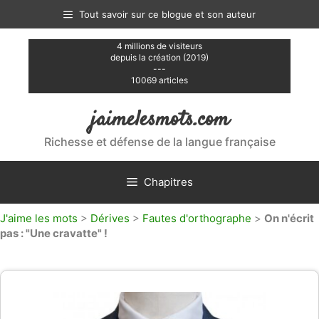
Aller
Tout savoir sur ce blogue et son auteur
au
contenu
4 millions de visiteurs
depuis la création (2019)
---
10069 articles
jaimelesmots.com
Richesse et défense de la langue française
Chapitres
J'aime les mots
>
Dérives
>
Fautes d'orthographe
>
On n'écrit
pas : "Une cravatte" !