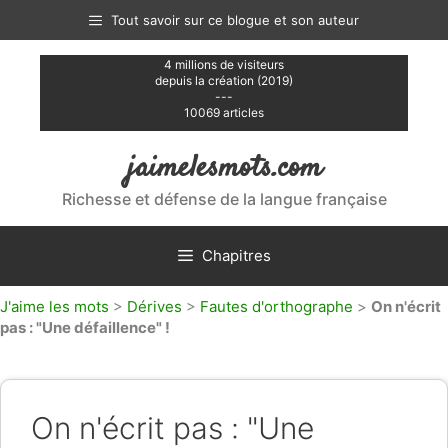
Aller
Tout savoir sur ce blogue et son auteur
au
contenu
4 millions de visiteurs
depuis la création (2019)
---
10069 articles
jaimelesmots.com
Richesse et défense de la langue française
Chapitres
J'aime les mots
>
Dérives
>
Fautes d'orthographe
>
On n'écrit
pas : "Une défaillence" !
On n'écrit pas : "Une