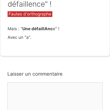
défaillence" !
Catégories
Fautes d'orthographe
Mais : "
Une défaillAnc
e" !
Avec un "a".
Laisser un commentaire
Commentaire