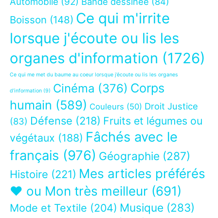
Automobile
(92)
Bande dessinée
(84)
Ce qui m'irrite
Boisson
(148)
lorsque j'écoute ou lis les
organes d'information
(1726)
Ce qui me met du baume au coeur lorsque j’écoute ou lis les organes
Corps
Cinéma
(376)
d’information
(9)
humain
(589)
Droit Justice
Couleurs
(50)
Défense
(218)
Fruits et légumes ou
(83)
Fâchés avec le
végétaux
(188)
français
(976)
Géographie
(287)
Mes articles préférés
Histoire
(221)
❤ ou Mon très meilleur
(691)
Musique
(283)
Mode et Textile
(204)