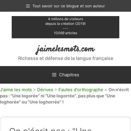
Aller
Tout savoir sur ce blogue et son auteur
au
contenu
4 millions de visiteurs
depuis la création (2019)
---
10069 articles
jaimelesmots.com
Richesse et défense de la langue française
Chapitres
J'aime les mots
>
Dérives
>
Fautes d'orthographe
>
On n'écrit
pas : "Une logorée" ni "Une logorrée", pas plus que "Une
loghorée" ou "Une loghorrée" !