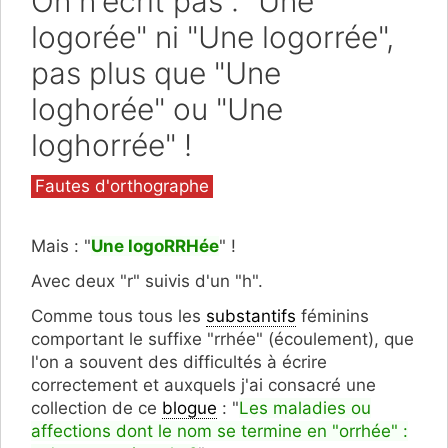
On n'écrit pas : "Une
logorée" ni "Une logorrée",
pas plus que "Une
loghorée" ou "Une
loghorrée" !
Catégories
Fautes d'orthographe
Mais : "
Une logoRRHée
" !
Avec deux "r" suivis d'un "h".
Comme tous tous les
substantifs
féminins
comportant le suffixe "rrhée" (écoulement), que
l'on a souvent des difficultés à écrire
correctement et auxquels j'ai consacré une
collection de ce
blogue
: "
Les maladies ou
affections dont le nom se termine en "orrhée" :