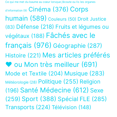
Ce qui me met du baume au coeur lorsque j’écoute ou lis les organes
Corps
Cinéma
(376)
d’information
(9)
humain
(589)
Droit Justice
Couleurs
(50)
Défense
(218)
Fruits et légumes ou
(83)
Fâchés avec le
végétaux
(188)
français
(976)
Géographie
(287)
Mes articles préférés
Histoire
(221)
❤ ou Mon très meilleur
(691)
Musique
(283)
Mode et Textile
(204)
Politique
(255)
Religion
Météorologie
(28)
Santé Médecine
(612)
Sexe
(196)
Sport
(388)
(259)
Spécial FLE
(285)
Transports
(224)
Télévision
(148)