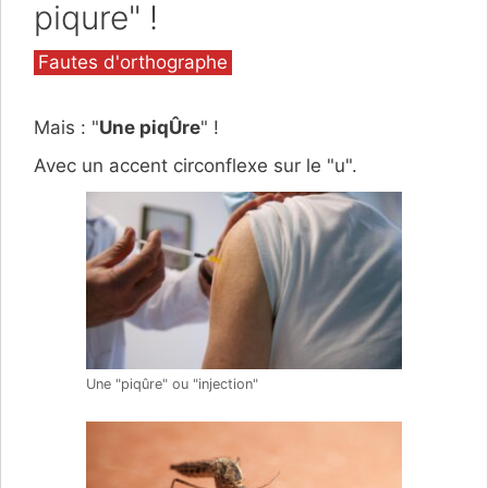
piqure" !
Catégories
Fautes d'orthographe
Mais : "
Une piqÛre
" !
Avec un accent circonflexe sur le "u".
Une "piqûre" ou "injection"