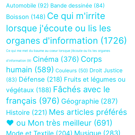
Automobile
(92)
Bande dessinée
(84)
Ce qui m'irrite
Boisson
(148)
lorsque j'écoute ou lis les
organes d'information
(1726)
Ce qui me met du baume au coeur lorsque j’écoute ou lis les organes
Corps
Cinéma
(376)
d’information
(9)
humain
(589)
Droit Justice
Couleurs
(50)
Défense
(218)
Fruits et légumes ou
(83)
Fâchés avec le
végétaux
(188)
français
(976)
Géographie
(287)
Mes articles préférés
Histoire
(221)
❤ ou Mon très meilleur
(691)
Musique
(283)
Mode et Textile
(204)