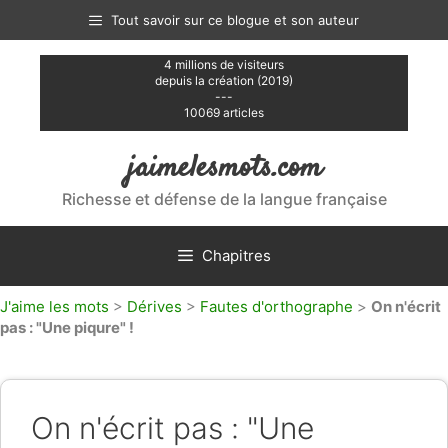
Aller
Tout savoir sur ce blogue et son auteur
au
contenu
4 millions de visiteurs
depuis la création (2019)
---
10069 articles
jaimelesmots.com
Richesse et défense de la langue française
Chapitres
J'aime les mots
>
Dérives
>
Fautes d'orthographe
>
On n'écrit
pas : "Une piqure" !
On n'écrit pas : "Une