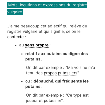
Catégories
Mots, locutions et expressions du registre
vulgaire
J'aime beaucoup cet adjectif qui relève du
registre vulgaire et qui signifie, selon le
contexte
:
au
sens propre
:
relatif aux putains ou digne des
putains,
On dit par exemple : "Ma voisine m'a
tenu des
propos
putassiers
".
ou :
débauché, qui fréquente les
putains
,
On dit par exemple : "Ce type est
joueur et
putassier
".