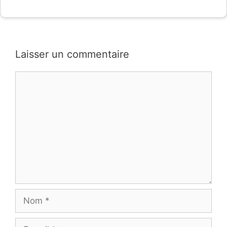
Laisser un commentaire
Commentaire
Nom
E-