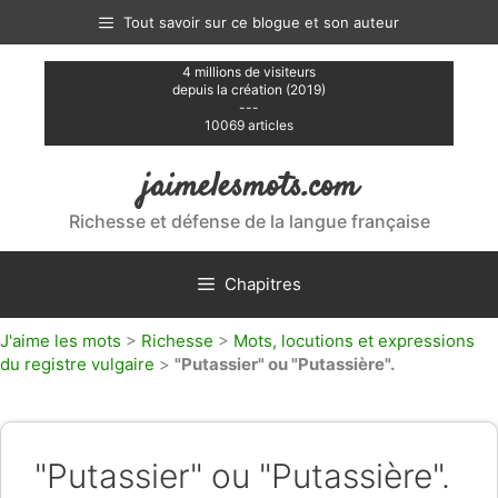
Aller
Tout savoir sur ce blogue et son auteur
au
contenu
4 millions de visiteurs
depuis la création (2019)
---
10069 articles
jaimelesmots.com
Richesse et défense de la langue française
Chapitres
J'aime les mots
>
Richesse
>
Mots, locutions et expressions
du registre vulgaire
>
"Putassier" ou "Putassière".
"Putassier" ou "Putassière".