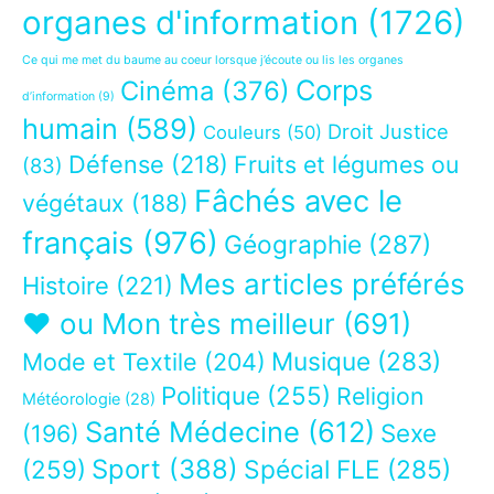
organes d'information
(1726)
Ce qui me met du baume au coeur lorsque j’écoute ou lis les organes
Corps
Cinéma
(376)
d’information
(9)
humain
(589)
Droit Justice
Couleurs
(50)
Défense
(218)
Fruits et légumes ou
(83)
Fâchés avec le
végétaux
(188)
français
(976)
Géographie
(287)
Mes articles préférés
Histoire
(221)
❤ ou Mon très meilleur
(691)
Musique
(283)
Mode et Textile
(204)
Politique
(255)
Religion
Météorologie
(28)
Santé Médecine
(612)
Sexe
(196)
Sport
(388)
(259)
Spécial FLE
(285)