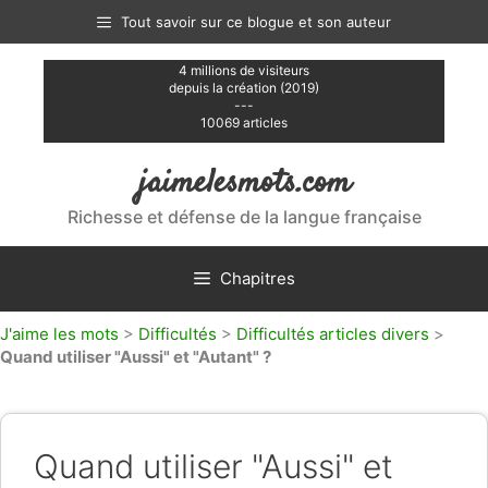
Aller
Tout savoir sur ce blogue et son auteur
au
contenu
4 millions de visiteurs
depuis la création (2019)
---
10069 articles
jaimelesmots.com
Richesse et défense de la langue française
Chapitres
J'aime les mots
>
Difficultés
>
Difficultés articles divers
>
Quand utiliser "Aussi" et "Autant" ?
Quand utiliser "Aussi" et