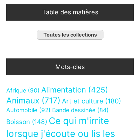
Table des matières
Toutes les collections
Mots-clés
Alimentation
(425)
Afrique
(90)
Animaux
(717)
Art et culture
(180)
Automobile
(92)
Bande dessinée
(84)
Ce qui m'irrite
Boisson
(148)
lorsque j'écoute ou lis les