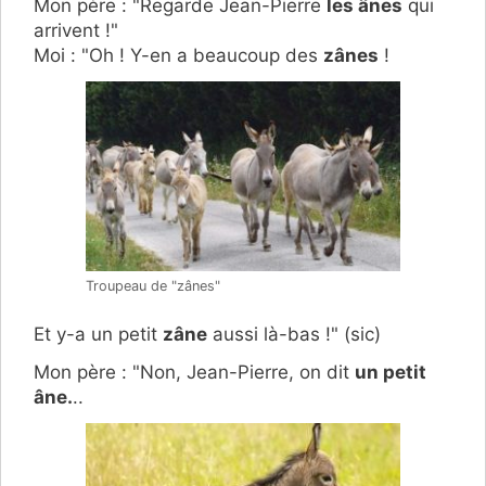
Mon père : "Regarde Jean-Pierre
les ânes
qui
arrivent !"
Moi : "Oh ! Y-en a beaucoup des
zânes
!
Troupeau de "zânes"
Et y-a un petit
zâne
aussi là-bas !" (sic)
Mon père : "Non, Jean-Pierre, on dit
un petit
âne.
..