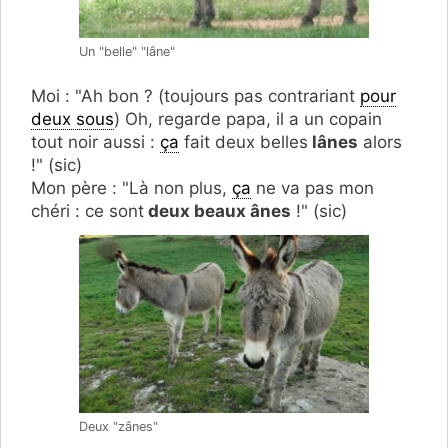
Un "belle" "lâne"
Moi : "Ah bon ? (toujours pas contrariant
pour
deux sous
) Oh, regarde papa, il a un copain
tout noir aussi :
ça
fait deux belles
lânes
alors
!" (sic)
Mon père : "Là non plus,
ça
ne va pas mon
chéri : ce sont
deux beaux ânes
!" (sic)
Deux "zânes"