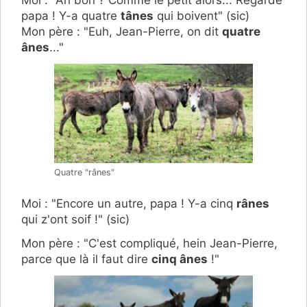
Moi : "Ah bon ? Comme le petit alors... Regarde
papa ! Y-a quatre
tânes
qui boivent" (sic)
Mon père : "Euh, Jean-Pierre, on dit
quatre
ânes
..."
Quatre "rânes"
Moi : "Encore un autre, papa ! Y-a cinq
rânes
qui z'ont soif !" (sic)
Mon père : "C'est compliqué, hein Jean-Pierre,
parce que là il faut dire
cinq ânes
!"