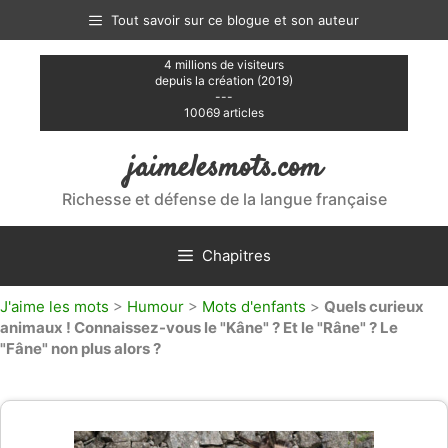
Aller
Tout savoir sur ce blogue et son auteur
au
contenu
4 millions de visiteurs
depuis la création (2019)
---
10069 articles
jaimelesmots.com
Richesse et défense de la langue française
Chapitres
J'aime les mots
>
Humour
>
Mots d'enfants
>
Quels curieux
animaux ! Connaissez-vous le "Kâne" ? Et le "Râne" ? Le
"Fâne" non plus alors ?