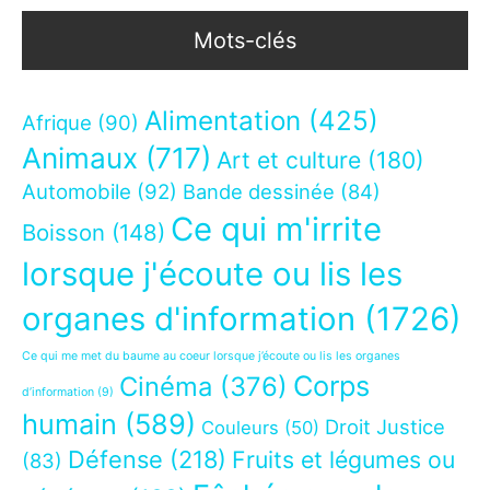
Mots-clés
Alimentation
(425)
Afrique
(90)
Animaux
(717)
Art et culture
(180)
Automobile
(92)
Bande dessinée
(84)
Ce qui m'irrite
Boisson
(148)
lorsque j'écoute ou lis les
organes d'information
(1726)
Ce qui me met du baume au coeur lorsque j’écoute ou lis les organes
Corps
Cinéma
(376)
d’information
(9)
humain
(589)
Droit Justice
Couleurs
(50)
Défense
(218)
Fruits et légumes ou
(83)