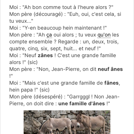
Moi : "Ah bon comme tout à l'heure alors ?"
Mon père (découragé) : "Euh, oui, c'est cela, si
tu veux..."
Moi : "Y-en beaucoup hein maintenant !"
Mon père : "Ah
ça
oui alors ; tu veux
qu'on
les
compte ensemble ? Regarde : un, deux, trois,
quatre, cinq, six, sept, huit... et neuf !"
Moi : "Neuf
zânes
! C'est une grande famille
alors !" (sic)
Mon père : "Non, Jean-Pierre, on dit
neuf ânes
!"
Moi : "Mais c'est une grande famille de
fânes
,
hein papa !" (sic)
Mon père (désespéré) : "Garrgggl ! Non Jean-
Pierre, on doit dire :
une
famille
d'ânes
!"