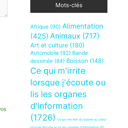
Mots-clés
Alimentation
Afrique
(90)
Animaux
(717)
(425)
Art et culture
(180)
Automobile
(92)
Bande
Boisson
(148)
dessinée
(84)
Ce qui m'irrite
lorsque j'écoute ou
lis les organes
d'information
vos
(1726)
Ce qui me met du baume au coeur
lorsque j’écoute ou lis les organes d’information
(9)