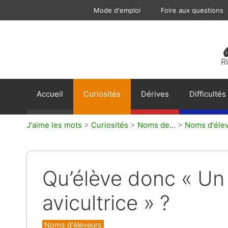
Aller
Mode d'emploi
Foire aux questions
au
contenu
R
Accueil
Curiosités
Dérives
Difficultés
J'aime les mots
>
Curiosités
>
Noms de...
>
Noms d'éle
Qu’élève donc « Un 
avicultrice » ?
Catégories
Noms d'éleveurs