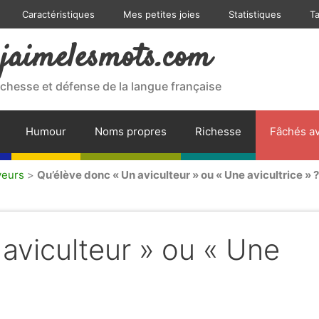
Caractéristiques
Mes petites joies
Statistiques
T
jaimelesmots.com
ichesse et défense de la langue française
Humour
Noms propres
Richesse
Fâchés av
veurs
>
Qu’élève donc « Un aviculteur » ou « Une avicultrice » ?
aviculteur » ou « Une