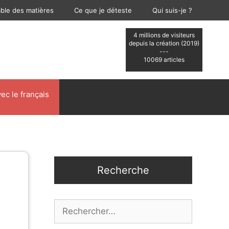
able des matières
Ce que je déteste
Qui suis-je ?
4 millions de visiteurs
depuis la création (2019)
---
10069 articles
ec le français
Recherche
Rechercher :