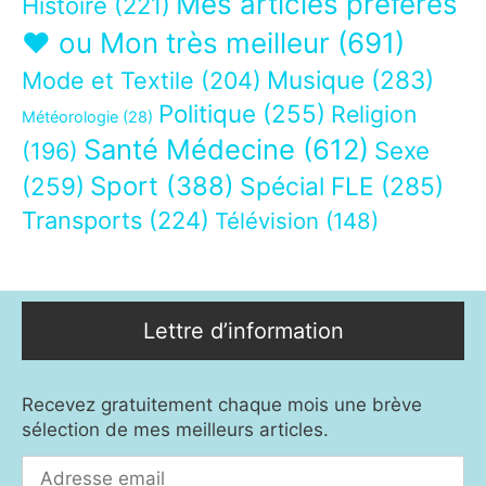
Mes articles préférés
Histoire
(221)
❤ ou Mon très meilleur
(691)
Musique
(283)
Mode et Textile
(204)
Politique
(255)
Religion
Météorologie
(28)
Santé Médecine
(612)
Sexe
(196)
Sport
(388)
(259)
Spécial FLE
(285)
Transports
(224)
Télévision
(148)
Lettre d’information
Recevez gratuitement chaque mois une brève
sélection de mes meilleurs articles.