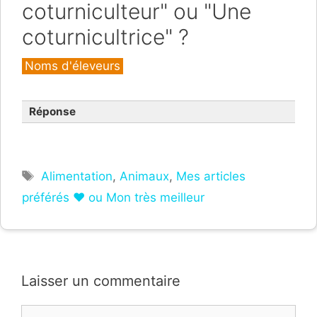
coturniculteur" ou "Une
coturnicultrice" ?
Catégories
Noms d'éleveurs
Réponse
Étiquettes
Alimentation
,
Animaux
,
Mes articles
préférés ❤ ou Mon très meilleur
Laisser un commentaire
Commentaire