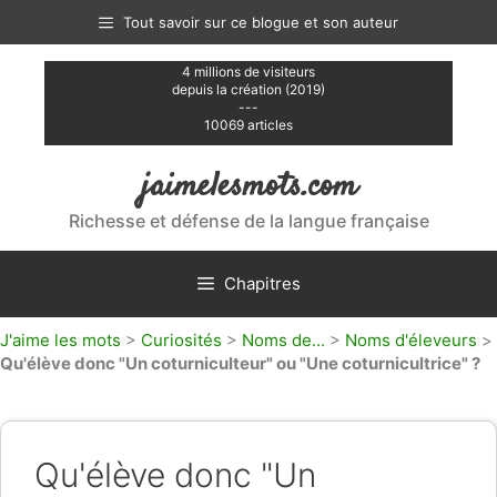
Aller
Tout savoir sur ce blogue et son auteur
au
contenu
4 millions de visiteurs
depuis la création (2019)
---
10069 articles
jaimelesmots.com
Richesse et défense de la langue française
Chapitres
J'aime les mots
>
Curiosités
>
Noms de...
>
Noms d'éleveurs
>
Qu'élève donc "Un coturniculteur" ou "Une coturnicultrice" ?
Qu'élève donc "Un