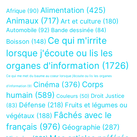
Alimentation
(425)
Afrique
(90)
Animaux
(717)
Art et culture
(180)
Automobile
(92)
Bande dessinée
(84)
Ce qui m'irrite
Boisson
(148)
lorsque j'écoute ou lis les
organes d'information
(1726)
Ce qui me met du baume au coeur lorsque j’écoute ou lis les organes
Corps
Cinéma
(376)
d’information
(9)
humain
(589)
Droit Justice
Couleurs
(50)
Défense
(218)
Fruits et légumes ou
(83)
Fâchés avec le
végétaux
(188)
français
(976)
Géographie
(287)