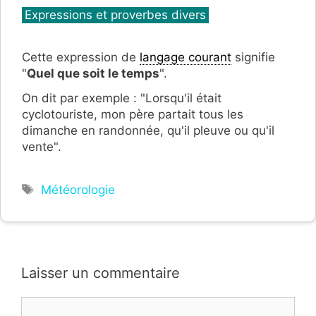
Catégories
Expressions et proverbes divers
Cette expression de
langage courant
signifie
"
Quel que soit le temps
".
On dit par exemple : "Lorsqu'il était
cyclotouriste, mon père partait tous les
dimanche en randonnée, qu'il pleuve ou qu'il
vente".
Étiquettes
Météorologie
Laisser un commentaire
Commentaire