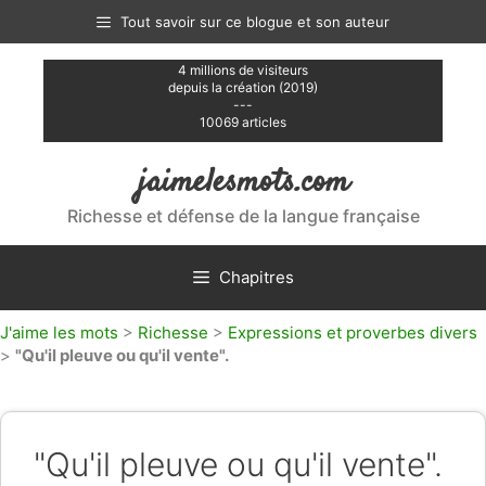
Aller
Tout savoir sur ce blogue et son auteur
au
contenu
4 millions de visiteurs
depuis la création (2019)
---
10069 articles
jaimelesmots.com
Richesse et défense de la langue française
Chapitres
J'aime les mots
>
Richesse
>
Expressions et proverbes divers
>
"Qu'il pleuve ou qu'il vente".
"Qu'il pleuve ou qu'il vente".