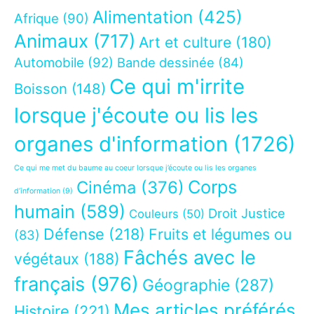
Alimentation
(425)
Afrique
(90)
Animaux
(717)
Art et culture
(180)
Automobile
(92)
Bande dessinée
(84)
Ce qui m'irrite
Boisson
(148)
lorsque j'écoute ou lis les
organes d'information
(1726)
Ce qui me met du baume au coeur lorsque j’écoute ou lis les organes
Corps
Cinéma
(376)
d’information
(9)
humain
(589)
Droit Justice
Couleurs
(50)
Défense
(218)
Fruits et légumes ou
(83)
Fâchés avec le
végétaux
(188)
français
(976)
Géographie
(287)
Mes articles préférés
Histoire
(221)