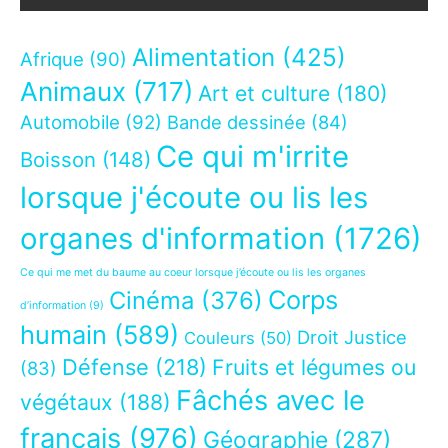
Alimentation
(425)
Afrique
(90)
Animaux
(717)
Art et culture
(180)
Automobile
(92)
Bande dessinée
(84)
Ce qui m'irrite
Boisson
(148)
lorsque j'écoute ou lis les
organes d'information
(1726)
Ce qui me met du baume au coeur lorsque j’écoute ou lis les organes
Corps
Cinéma
(376)
d’information
(9)
humain
(589)
Droit Justice
Couleurs
(50)
Défense
(218)
Fruits et légumes ou
(83)
Fâchés avec le
végétaux
(188)
français
(976)
Géographie
(287)