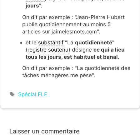
jours
".
On dit par exemple : "Jean-Pierre Hubert
publie quotidiennement au moins 5
articles sur jaimelesmots.com".
et le
substantif
"La
quotidienneté
"
(
registre soutenu
) désigne
ce qui a lieu
tous les jours, est habituel et banal
.
On dit par exemple : "La quotidienneté des
tâches ménagères me pèse".
Étiquettes
Spécial FLE
Laisser un commentaire