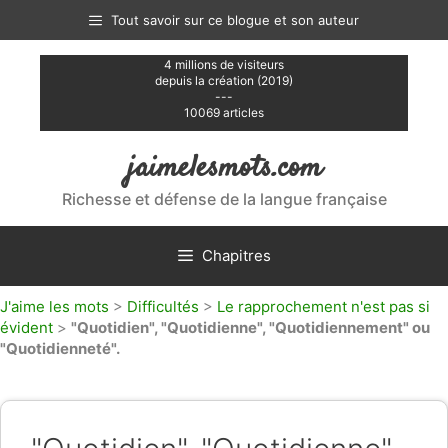
Aller
Tout savoir sur ce blogue et son auteur
au
contenu
4 millions de visiteurs
depuis la création (2019)
---
10069 articles
jaimelesmots.com
Richesse et défense de la langue française
Chapitres
J'aime les mots
>
Difficultés
>
Le rapprochement n'est pas si
évident
>
"Quotidien", "Quotidienne", "Quotidiennement" ou
"Quotidienneté".