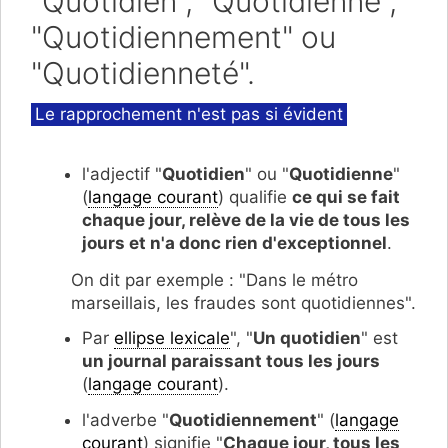
"Quotidien", "Quotidienne",
"Quotidiennement" ou
"Quotidienneté".
Catégories
Le rapprochement n'est pas si évident
l'adjectif "
Quotidien
" ou "
Quotidienne
"
(
langage courant
) qualifie
ce qui se fait
chaque jour, relève de la vie de tous les
jours et n'a donc rien d'exceptionnel
.
On dit par exemple : "Dans le métro
marseillais, les fraudes sont quotidiennes".
Par
ellipse lexicale
", "
Un quotidien
" est
un journal paraissant tous les jours
(
langage courant
).
l'adverbe "
Quotidiennement
" (
langage
courant
) signifie "
Chaque jour, tous les