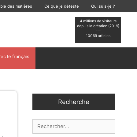
able des matières
Ce que je déteste
Qui suis-je ?
4 millions de visiteurs
depuis la création (2019)
---
10069 articles
ec le français
Recherche
Rechercher :