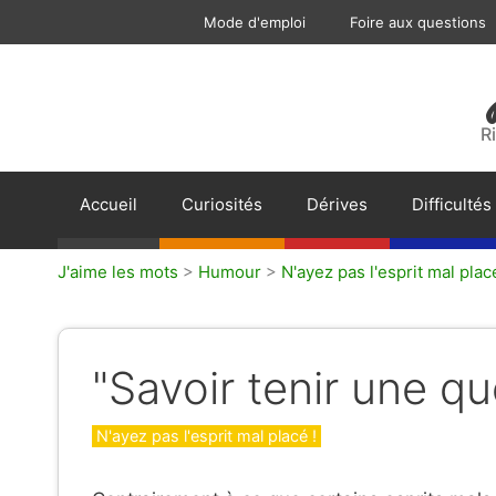
Aller
Mode d'emploi
Foire aux questions
au
contenu
R
Accueil
Curiosités
Dérives
Difficultés
J'aime les mots
>
Humour
>
N'ayez pas l'esprit mal placé
"Savoir tenir une qu
Catégories
N'ayez pas l'esprit mal placé !