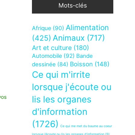
Mots-clés
Alimentation
Afrique
(90)
Animaux
(717)
(425)
Art et culture
(180)
Automobile
(92)
Bande
Boisson
(148)
dessinée
(84)
Ce qui m'irrite
lorsque j'écoute ou
vos
lis les organes
d'information
(1726)
Ce qui me met du baume au coeur
lorsque j’écoute ou lis les organes d’information
(9)