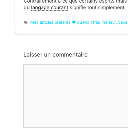
Contrairement à ce que certains esprits mals 
du
langage courant
signifie tout simplement,
Étiquettes
Mes articles préférés ❤ ou Mon très meilleur
,
Sexe
Laisser un commentaire
Commentaire