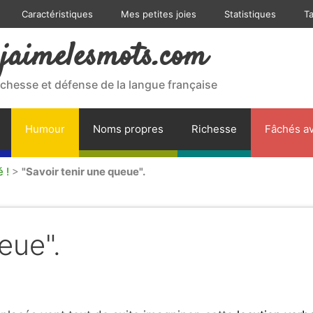
Caractéristiques
Mes petites joies
Statistiques
T
jaimelesmots.com
ichesse et défense de la langue française
Humour
Noms propres
Richesse
Fâchés av
 !
>
"Savoir tenir une queue".
eue".