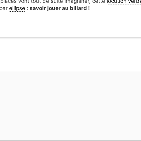
placés vont tout de suite imagniner, cette
locution verb
 par
ellipse
:
savoir jouer au billard !