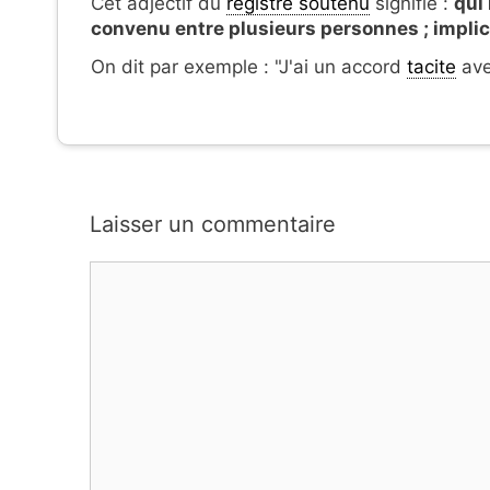
Cet adjectif du
registre soutenu
signifie :
qui
convenu entre plusieurs personnes ; implic
On dit par exemple : "J'ai un accord
tacite
ave
Laisser un commentaire
Commentaire