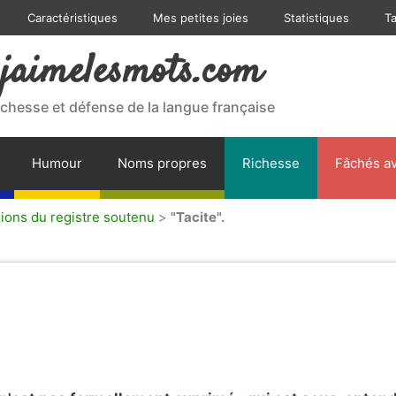
Caractéristiques
Mes petites joies
Statistiques
T
jaimelesmots.com
ichesse et défense de la langue française
Humour
Noms propres
Richesse
Fâchés av
sions du registre soutenu
>
"Tacite".