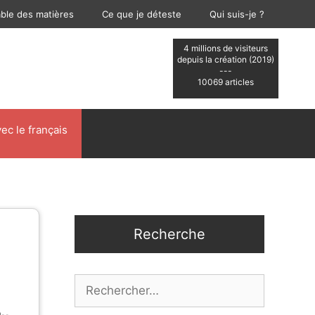
able des matières
Ce que je déteste
Qui suis-je ?
4 millions de visiteurs
depuis la création (2019)
---
10069 articles
ec le français
Recherche
Rechercher :