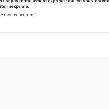
 n'est pas formellement exprimé ; qui est sous-entend
ite, inexprimé
.
c mon concurrent".