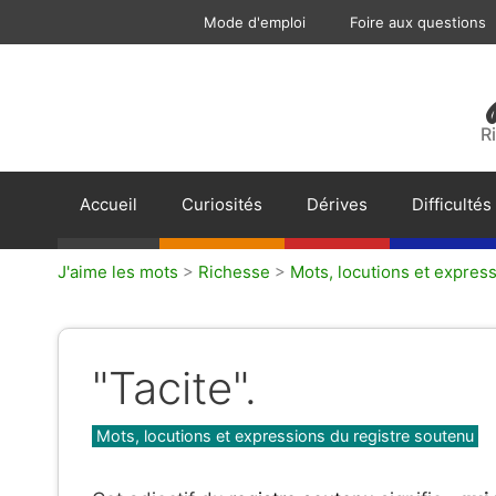
Aller
Mode d'emploi
Foire aux questions
au
contenu
R
Accueil
Curiosités
Dérives
Difficultés
J'aime les mots
>
Richesse
>
Mots, locutions et expres
"Tacite".
Catégories
Mots, locutions et expressions du registre soutenu