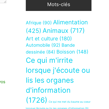
Mots-clés
Alimentation
Afrique
(90)
Animaux
(717)
(425)
Art et culture
(180)
Automobile
(92)
Bande
Boisson
(148)
dessinée
(84)
Ce qui m'irrite
lorsque j'écoute ou
lis les organes
vos
d'information
(1726)
Ce qui me met du baume au coeur
lorsque j’écoute ou lis les organes d’information
(9)