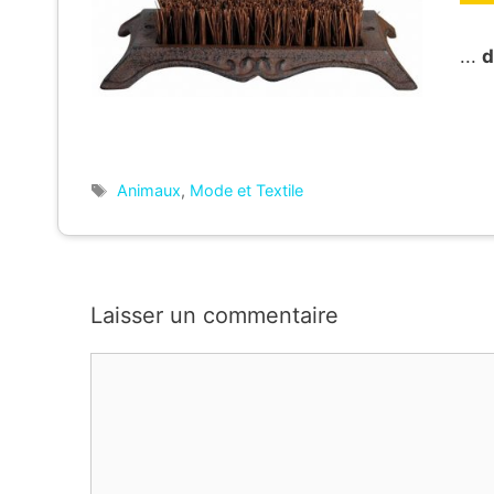
...
d
Étiquettes
Animaux
,
Mode et Textile
Laisser un commentaire
Commentaire