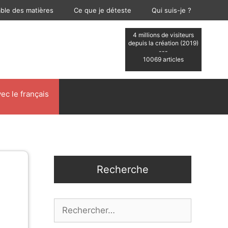
able des matières
Ce que je déteste
Qui suis-je ?
4 millions de visiteurs
depuis la création (2019)
---
10069 articles
ec le français
Recherche
Rechercher :