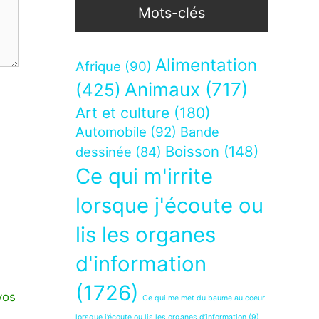
Mots-clés
Alimentation
Afrique
(90)
Animaux
(717)
(425)
Art et culture
(180)
Automobile
(92)
Bande
Boisson
(148)
dessinée
(84)
Ce qui m'irrite
lorsque j'écoute ou
lis les organes
d'information
(1726)
vos
Ce qui me met du baume au coeur
lorsque j’écoute ou lis les organes d’information
(9)