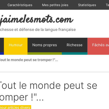
Caractéristiques
Mes petites joies
Statistiques
T
jaimelesmots.com
ichesse et défense de la langue française
Humour
Noms propres
Richesse
Fâchés av
out le monde peut se tromper !"...
Tout le monde peut se
romper !"...
gories
our articles divers