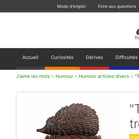
Aller
Mode d'emploi
Foire aux questions
au
contenu
R
Accueil
Curiosités
Dérives
Difficultés
J'aime les mots
>
Humour
>
Humour articles divers
>
"T
"
t
Caté
Hum