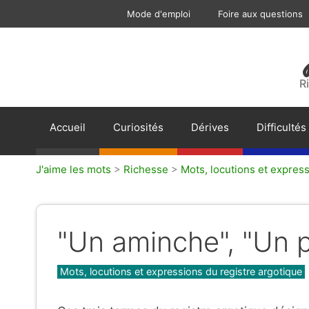
Aller
Mode d'emploi
Foire aux questions
au
contenu
R
Accueil
Curiosités
Dérives
Difficultés
J'aime les mots
>
Richesse
>
Mots, locutions et express
"Un aminche", "Un p
Catégories
Mots, locutions et expressions du registre argotique