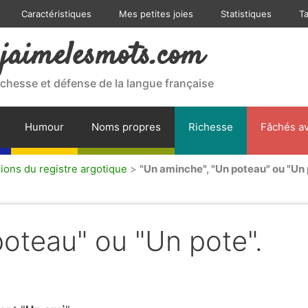
Caractéristiques
Mes petites joies
Statistiques
T
jaimelesmots.com
ichesse et défense de la langue française
Humour
Noms propres
Richesse
Fâchés av
ions du registre argotique
>
"Un aminche", "Un poteau" ou "Un 
oteau" ou "Un pote".