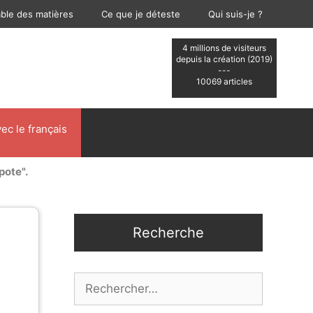
able des matières
Ce que je déteste
Qui suis-je ?
4 millions de visiteurs
depuis la création (2019)
---
10069 articles
ec le français
pote".
Recherche
Rechercher :