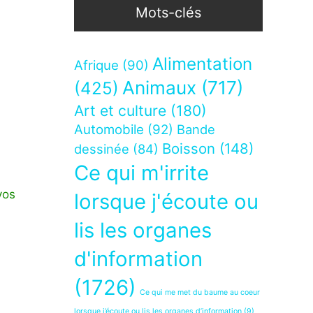
Mots-clés
Alimentation
Afrique
(90)
Animaux
(717)
(425)
Art et culture
(180)
Automobile
(92)
Bande
Boisson
(148)
dessinée
(84)
Ce qui m'irrite
vos
lorsque j'écoute ou
lis les organes
d'information
(1726)
Ce qui me met du baume au coeur
lorsque j’écoute ou lis les organes d’information
(9)