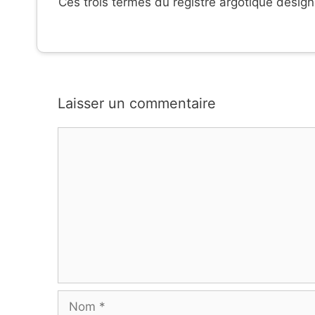
Ces trois termes du registre argotique désign
Laisser un commentaire
Commentaire
Nom