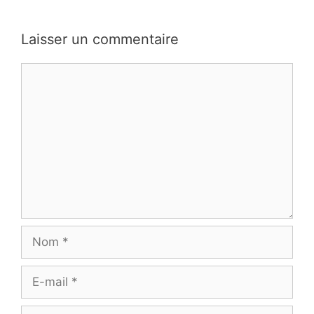
Laisser un commentaire
Commentaire
Nom
E-
mail
Site