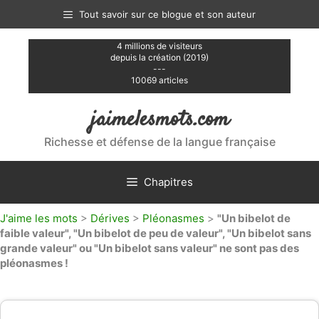
Aller
Tout savoir sur ce blogue et son auteur
au
contenu
4 millions de visiteurs
depuis la création (2019)
---
10069 articles
jaimelesmots.com
Richesse et défense de la langue française
Chapitres
J'aime les mots
>
Dérives
>
Pléonasmes
>
"Un bibelot de
faible valeur", "Un bibelot de peu de valeur", "Un bibelot sans
grande valeur" ou "Un bibelot sans valeur" ne sont pas des
pléonasmes !