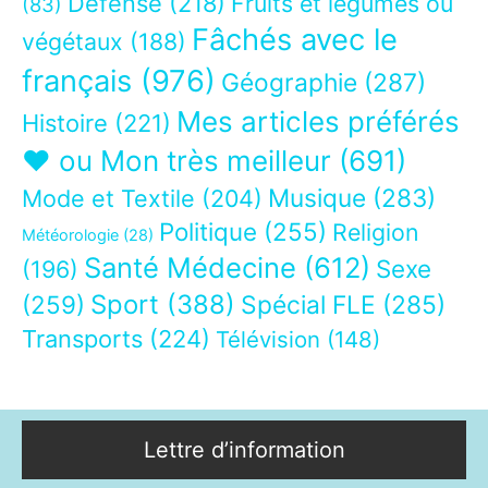
Défense
(218)
Fruits et légumes ou
(83)
Fâchés avec le
végétaux
(188)
français
(976)
Géographie
(287)
Mes articles préférés
Histoire
(221)
❤ ou Mon très meilleur
(691)
Musique
(283)
Mode et Textile
(204)
Politique
(255)
Religion
Météorologie
(28)
Santé Médecine
(612)
Sexe
(196)
Sport
(388)
(259)
Spécial FLE
(285)
Transports
(224)
Télévision
(148)
Lettre d’information