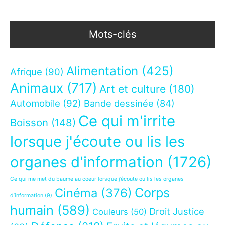
Mots-clés
Alimentation
(425)
Afrique
(90)
Animaux
(717)
Art et culture
(180)
Automobile
(92)
Bande dessinée
(84)
Ce qui m'irrite
Boisson
(148)
lorsque j'écoute ou lis les
organes d'information
(1726)
Ce qui me met du baume au coeur lorsque j’écoute ou lis les organes
Corps
Cinéma
(376)
d’information
(9)
humain
(589)
Droit Justice
Couleurs
(50)