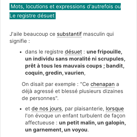
Catégories
Mots, locutions et expressions d'autrefois ou
Le registre désuet
J'aile beaucoup ce
substantif
masculin qui
signifie :
dans le registre
désuet
:
une fripouille,
un individu sans moralité ni scrupules,
prêt à tous les mauvais coups ; bandit,
coquin, gredin, vaurien
,
On disait par exemple : "Ce
chenapan
a
déjà agressé et blessé plusieurs dizaines
de personnes".
et
de nos jours
, par plaisanterie,
lorsque
l'on évoque un enfant turbulent de façon
affectueuse :
un petit malin, un galopin,
un garnement, un voyou
.