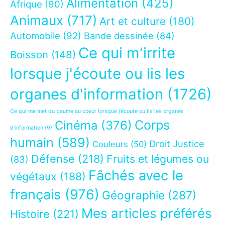
Alimentation
(425)
Afrique
(90)
Animaux
(717)
Art et culture
(180)
Automobile
(92)
Bande dessinée
(84)
Ce qui m'irrite
Boisson
(148)
lorsque j'écoute ou lis les
organes d'information
(1726)
Ce qui me met du baume au coeur lorsque j’écoute ou lis les organes
Corps
Cinéma
(376)
d’information
(9)
humain
(589)
Droit Justice
Couleurs
(50)
Défense
(218)
Fruits et légumes ou
(83)
Fâchés avec le
végétaux
(188)
français
(976)
Géographie
(287)
Mes articles préférés
Histoire
(221)