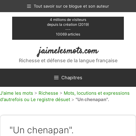
Aller
Tout savoir sur ce blogue et son auteur
au
contenu
4 millions de visiteurs
depuis la création (2019)
---
10069 articles
jaimelesmots.com
Richesse et défense de la langue française
Chapitres
J'aime les mots
>
Richesse
>
Mots, locutions et expressions
d'autrefois ou Le registre désuet
>
"Un chenapan".
"Un chenapan".