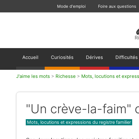
Aller
Mode d'emploi
Foire aux questions
au
contenu
R
Accueil
Curiosités
Dérives
Difficultés
J'aime les mots
>
Richesse
>
Mots, locutions et express
"Un crève-la-faim" 
Catégories
Mots, locutions et expressions du registre familier