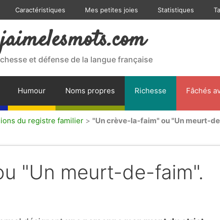
Caractéristiques
Mes petites joies
Statistiques
T
jaimelesmots.com
ichesse et défense de la langue française
Humour
Noms propres
Richesse
Fâchés av
ions du registre familier
>
"Un crève-la-faim" ou "Un meurt-de
ou "Un meurt-de-faim".