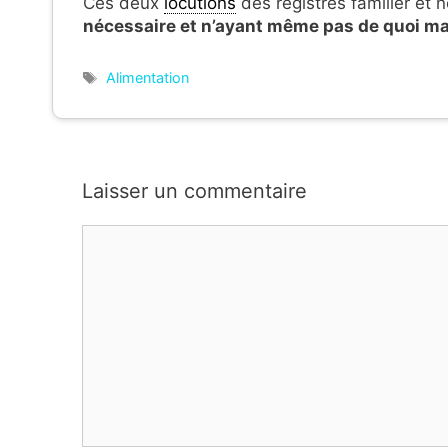
Ces deux
locutions
des registres familier et
nécessaire et n’ayant même pas de quoi m
Étiquettes
Alimentation
Laisser un commentaire
Commentaire