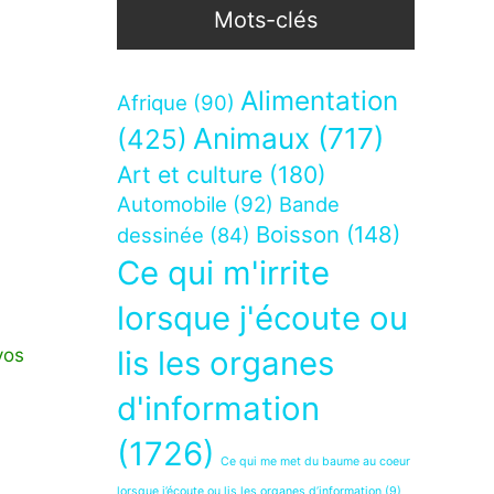
Mots-clés
Alimentation
Afrique
(90)
Animaux
(717)
(425)
Art et culture
(180)
Automobile
(92)
Bande
Boisson
(148)
dessinée
(84)
Ce qui m'irrite
lorsque j'écoute ou
vos
lis les organes
d'information
(1726)
Ce qui me met du baume au coeur
lorsque j’écoute ou lis les organes d’information
(9)