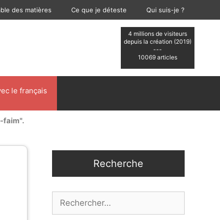
able des matières
Ce que je déteste
Qui suis-je ?
4 millions de visiteurs
depuis la création (2019)
---
10069 articles
ec le français
-faim".
Recherche
Rechercher :