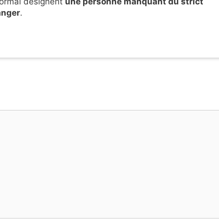
 normal désignent
une personne manquant du strict
anger
.