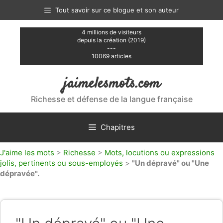
Aller
Tout savoir sur ce blogue et son auteur
au
contenu
4 millions de visiteurs
depuis la création (2019)
---
10069 articles
jaimelesmots.com
Richesse et défense de la langue française
Chapitres
J'aime les mots
>
Richesse
>
Mots, locutions ou expressions
jolis, pertinents ou sous-employés
>
"Un dépravé" ou "Une
dépravée".