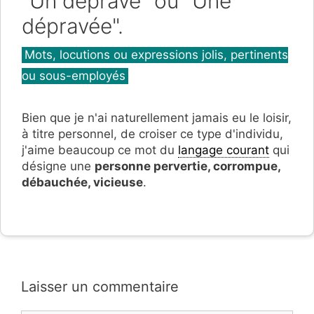
"Un dépravé" ou "Une
dépravée".
Catégories
Mots, locutions ou expressions jolis, pertinents
ou sous-employés
Bien que je n'ai naturellement jamais eu le loisir,
à titre personnel, de croiser ce type d'individu,
j'aime beaucoup ce mot du
langage courant
qui
désigne une
personne pervertie, corrompue,
débauchée, vicieuse
.
Laisser un commentaire