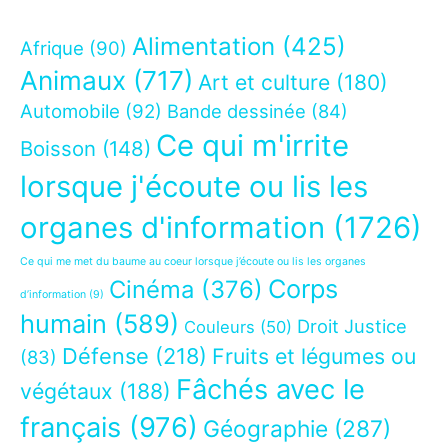
Alimentation
(425)
Afrique
(90)
Animaux
(717)
Art et culture
(180)
Automobile
(92)
Bande dessinée
(84)
Ce qui m'irrite
Boisson
(148)
lorsque j'écoute ou lis les
organes d'information
(1726)
Ce qui me met du baume au coeur lorsque j’écoute ou lis les organes
Corps
Cinéma
(376)
d’information
(9)
humain
(589)
Droit Justice
Couleurs
(50)
Défense
(218)
Fruits et légumes ou
(83)
Fâchés avec le
végétaux
(188)
français
(976)
Géographie
(287)