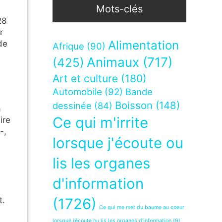
Mots-clés
28
r
Alimentation
de
Afrique
(90)
Animaux
(717)
(425)
Art et culture
(180)
Automobile
(92)
Bande
Boisson
(148)
dessinée
(84)
à
Ce qui m'irrite
ire
-,
lorsque j'écoute ou
lis les organes
d'information
t.
(1726)
Ce qui me met du baume au coeur
lorsque j’écoute ou lis les organes d’information
(9)