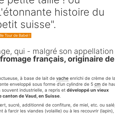
L'étonnante histoire du
petit suisse".
gories
le Tour de Babel !
mage, qui - malgré son appellation
 fromage français, originaire de
nctueuse, à base de lait de
vache
enrichi de crème de la
sente enveloppé sous forme d’un cylindre de 5
cm
de ha
 souvent industrielle, a repris et
développé un vieux
e canton de Vaud, en Suisse
.
t, sucré, additionné de confiture, de miel, etc. ou salé
à farcir les viandes (volaille) ou à les recouvrir (lapin),