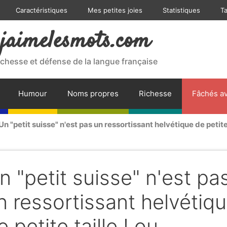
Caractéristiques
Mes petites joies
Statistiques
T
jaimelesmots.com
ichesse et défense de la langue française
Humour
Noms propres
Richesse
Fâchés av
Un "petit suisse" n'est pas un ressortissant helvétique de petite 
n "petit suisse" n'est pa
n ressortissant helvétiq
e petite taille ! ou