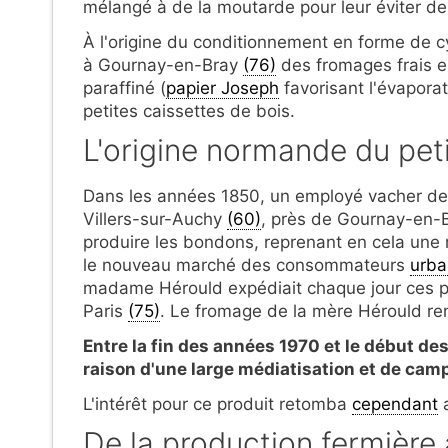
mélangé à de la moutarde pour leur éviter de
À l'origine du conditionnement en forme de c
à Gournay-en-Bray
(76)
des fromages frais e
paraffiné (
papier Joseph
favorisant l'évapora
petites caissettes de bois.
L'origine normande du pet
Dans les années 1850, un employé vacher de
Villers-sur-Auchy
(60)
, près de Gournay-en-
produire les bondons, reprenant en cela une 
le nouveau marché des consommateurs
urba
madame Hérould expédiait chaque jour ces pe
Paris
(75)
. Le fromage de la mère Hérould renc
Entre la fin des années 1970 et le début des
raison d'une large médiatisation et de cam
L'intérêt pour ce produit retomba
cependant
a
De la production fermière