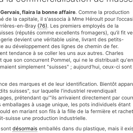
rvais, flaira la bonne affaire
. Comme la production
hé de la capitale, il s'associa à Mme Héroult pour l’occas
errières-en-Bray
(76)
. Les premiers employés de la
isses (réputés comme excellents fromagers), qu’il fit ve
gerie devient une véritable usine, livrant des petits-
âce au développement des lignes de chemin de fer.
ient tendance à se coller les uns aux autres. Charles
t que son concurrent Pommel, qui ne le distribuait qu'e
maient simplement "suisses" ; aujourd’hui, ceux-ci sont
nce des marques et de leur identification. Bientôt appar
ts suisses", sur laquelle l'industriel revendiquait
es, prétendant qu'"ils arrivaient directement par courr
s emballages à usage unique, les pots individuels étant
uld en mariant son fils à la fille de la fermière et rache
t-suisse une production industrielle.
t sont
désormais
emballés dans du plastique, mais il exi