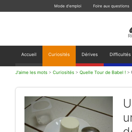
Aller
Mode d'emploi
Foire aux questions
au
contenu
R
Accueil
Curiosités
Dérives
Difficultés
J'aime les mots
>
Curiosités
>
Quelle Tour de Babel !
>
U
u
d