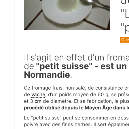
"
"
Caté
Quel
Il s'agit en effet d'un fro
de
"petit suisse" - est un
Normandie
.
Ce fromage frais, non salé, de consistance o
de
vache
, d’un poids moyen de 60 g, se pré
et 3
cm
de diamètre. Et sa fabrication, le plus
procédé utilisé depuis le Moyen Âge dans l
Le "petit suisse" peut se consommer en desser
poivré avec des fines herbes. Il sert également 