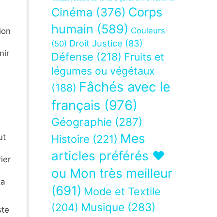
Corps
Cinéma
(376)
humain
(589)
Couleurs
ion
Droit Justice
(83)
(50)
nir
Défense
(218)
Fruits et
légumes ou végétaux
Fâchés avec le
(188)
n
français
(976)
Géographie
(287)
Mes
ut
Histoire
(221)
articles préférés ❤
ier
ou Mon très meilleur
ta
(691)
Mode et Textile
Musique
(283)
(204)
ste