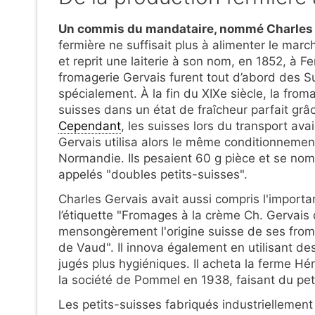
Un commis du mandataire, nommé Charles Ge
fermière ne suffisait plus à alimenter le marc
et reprit une laiterie à son nom, en 1852, à F
fromagerie Gervais furent tout d’abord des Su
spécialement. À la fin du XIXe siècle, la froma
suisses dans un état de fraîcheur parfait gr
Cependant
, les suisses lors du transport ava
Gervais utilisa alors le même conditionnemen
Normandie. Ils pesaient 60 g pièce et se nom
appelés "doubles petits-suisses".
Charles Gervais avait aussi compris l'importa
l’étiquette "Fromages à la crème Ch. Gervais di
mensongèrement l'origine suisse de ses fromag
de Vaud". Il innova également en utilisant de
jugés plus hygiéniques. Il acheta la ferme Héro
la société de Pommel en 1938, faisant du peti
Les petits-suisses fabriqués industriellemen