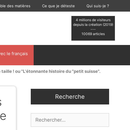
able des matières
Ce que je déteste
Qui suis-je ?
4 millions de visiteurs
depuis la création (2019)
---
10069 articles
ec le français
taille ! ou "L'étonnante histoire du "petit suisse".
Recherche
s
ue
Rechercher :