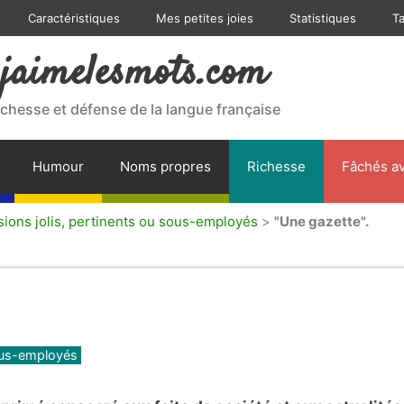
Caractéristiques
Mes petites joies
Statistiques
T
jaimelesmots.com
ichesse et défense de la langue française
Humour
Noms propres
Richesse
Fâchés av
sions jolis, pertinents ou sous-employés
>
"Une gazette".
sous-employés