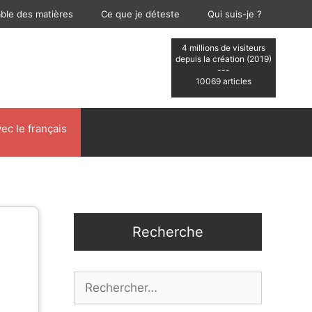
able des matières
Ce que je déteste
Qui suis-je ?
4 millions de visiteurs
depuis la création (2019)
---
10069 articles
ec le français
Recherche
Rechercher :