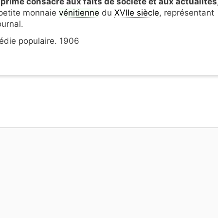
primé consacré aux faits de société et aux actualités
e petite monnaie
vénitienne
du
XVIIe siècle
, représentant
ournal.
édie populaire. 1906