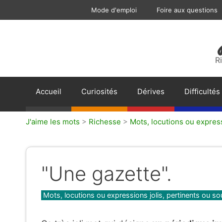
Aller
Mode d'emploi
Foire aux questions
au
contenu
R
Accueil
Curiosités
Dérives
Difficultés
J'aime les mots
>
Richesse
>
Mots, locutions ou expres
"Une gazette".
Catégories
Mots, locutions ou expressions jolis, pertinents ou 