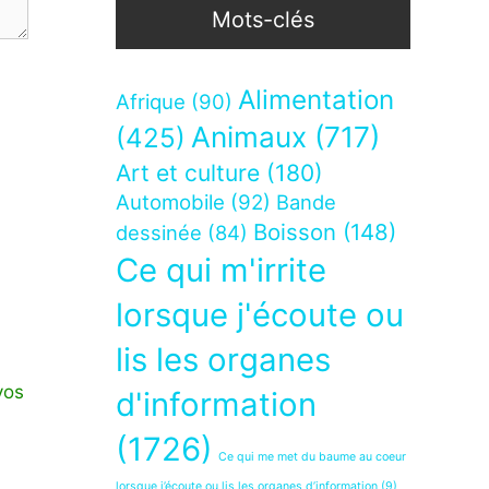
Mots-clés
Alimentation
Afrique
(90)
Animaux
(717)
(425)
Art et culture
(180)
Automobile
(92)
Bande
Boisson
(148)
dessinée
(84)
Ce qui m'irrite
lorsque j'écoute ou
lis les organes
vos
d'information
(1726)
Ce qui me met du baume au coeur
lorsque j’écoute ou lis les organes d’information
(9)