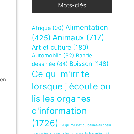
Mots-clés
Alimentation
Afrique
(90)
Animaux
(717)
(425)
Art et culture
(180)
Automobile
(92)
Bande
Boisson
(148)
dessinée
(84)
Ce qui m'irrite
 en
lorsque j'écoute ou
lis les organes
d'information
(1726)
Ce qui me met du baume au coeur
lorsque j’écoute ou lis les organes d’information
(9)