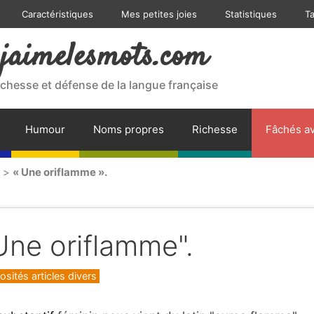
Caractéristiques
Mes petites joies
Statistiques
T
jaimelesmots.com
ichesse et défense de la langue française
Humour
Noms propres
Richesse
Fâchés av
>
« Une oriflamme ».
Une oriflamme".
gories
osités articles divers