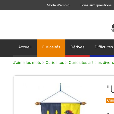
Aller
Mode d'emploi
Foire aux questions
au
contenu
R
Accueil
Curiosités
Dérives
Difficultés
J'aime les mots
>
Curiosités
>
Curiosités articles divers
"
Caté
Curi