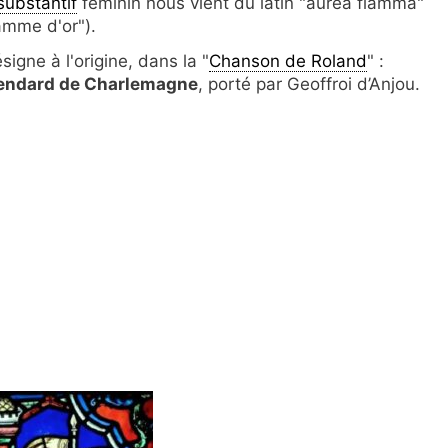
substantif
féminin nous vient du latin "aurea flamma"
lamme d'or").
ésigne à l'origine, dans la "
Chanson de Roland
" :
tendard de Charlemagne
, porté par Geoffroi d’Anjou.