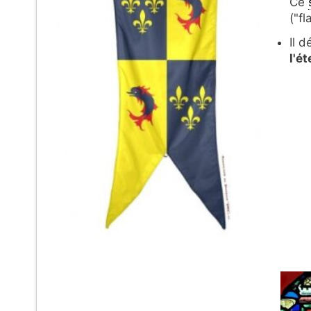
Ce
("f
Il d
l'é