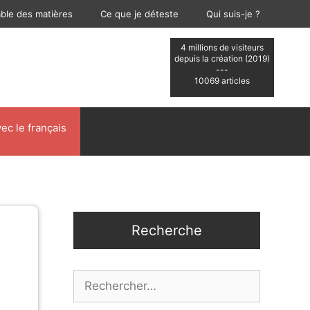
able des matières
Ce que je déteste
Qui suis-je ?
4 millions de visiteurs
depuis la création (2019)
---
10069 articles
ec le français
Recherche
Rechercher :