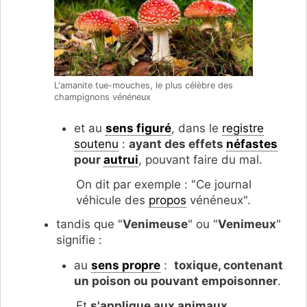
L'amanite tue-mouches, le plus célèbre des
champignons vénéneux
et au
sens figuré
, dans le
registre
soutenu
:
ayant des effets
néfastes
pour
autrui
, pouvant faire du mal.
On dit par exemple : "Ce journal
véhicule des
propos
vénéneux".
tandis que "
Venimeuse
" ou "
Venimeux
"
signifie :
au
sens propre
:
toxique, contenant
un poison ou pouvant empoisonner
.
Et
s'applique aux animaux