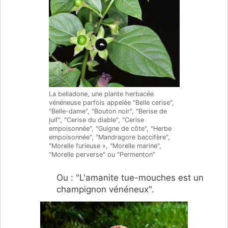
La belladone, une plante herbacée
vénéneuse parfois appelée "Belle cerise",
"Belle-dame", "Bouton noir", "Berise de
juif", "Cerise du diable", "Cerise
empoisonnée", "Guigne de côte", "Herbe
empoisonnée", "Mandragore baccifère",
"Morelle furieuse », "Morelle marine",
"Morelle perverse" ou "Permenton"
Ou : "L'amanite tue-mouches est un
champignon vénéneux".