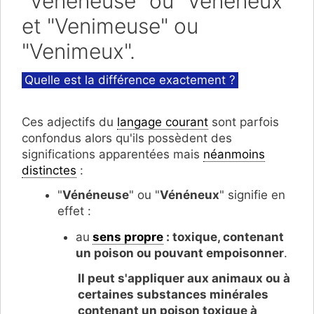
"Vénéneuse" ou "Vénéneux"
et "Venimeuse" ou
"Venimeux".
Catégories
Quelle est la différence exactement ?
Ces adjectifs du
langage courant
sont parfois
confondus alors qu'ils possèdent des
significations apparentées mais
néanmoins
distinctes
:
"
Vénéneuse
" ou "
Vénéneux
" signifie en
effet :
au
sens propre
: toxique, contenant
un poison ou pouvant empoisonner
.
Il peut s'appliquer aux animaux ou
à
certaines substances minérales
contenant un poison toxique à