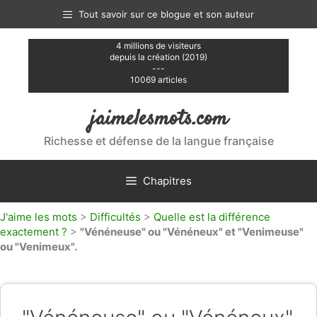
Aller
Tout savoir sur ce blogue et son auteur
au
contenu
4 millions de visiteurs
depuis la création (2019)
---
10069 articles
jaimelesmots.com
Richesse et défense de la langue française
Chapitres
J'aime les mots
>
Difficultés
>
Quelle est la différence
exactement ?
>
"Vénéneuse" ou "Vénéneux" et "Venimeuse"
ou "Venimeux".