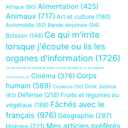
Alimentation
(425)
Afrique
(90)
Animaux
(717)
Art et culture
(180)
Automobile
(92)
Bande dessinée
(84)
Ce qui m'irrite
Boisson
(148)
lorsque j'écoute ou lis les
organes d'information
(1726)
Ce qui me met du baume au coeur lorsque j’écoute ou lis les organes
Corps
Cinéma
(376)
d’information
(9)
humain
(589)
Droit Justice
Couleurs
(50)
Défense
(218)
Fruits et légumes ou
(83)
Fâchés avec le
végétaux
(188)
français
(976)
Géographie
(287)
Mes articles préférés
Histoire
(221)