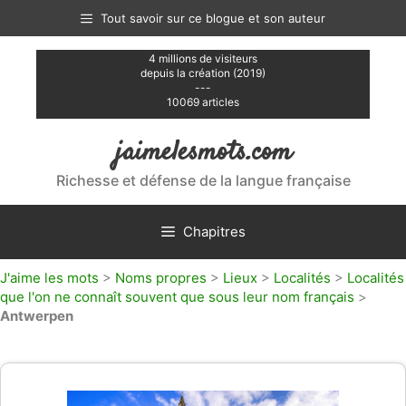
Aller
Tout savoir sur ce blogue et son auteur
au
contenu
4 millions de visiteurs
depuis la création (2019)
---
10069 articles
jaimelesmots.com
Richesse et défense de la langue française
Chapitres
J'aime les mots
>
Noms propres
>
Lieux
>
Localités
>
Localités
que l'on ne connaît souvent que sous leur nom français
>
Antwerpen