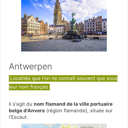
Antwerpen
Catégories
Localités que l'on ne connaît souvent que sous
leur nom français
Il s'agit du
nom flamand de la ville portuaire
belge d'Anvers
(région flamande), située sur
l'Escaut.