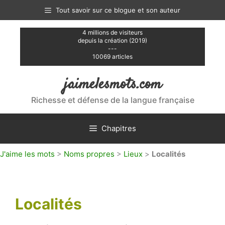
Aller
Tout savoir sur ce blogue et son auteur
au
contenu
4 millions de visiteurs
depuis la création (2019)
---
10069 articles
jaimelesmots.com
Richesse et défense de la langue française
Chapitres
J'aime les mots
>
Noms propres
>
Lieux
>
Localités
Localités