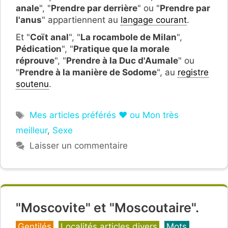
anale
", "
Prendre par derrière
" ou "
Prendre par
l'anus
" appartiennent au
langage courant
.
Et "
Coït anal
", "
La rocambole de Milan
",
Pédication
", "
Pratique que la morale
réprouve
", "
Prendre à la Duc d'Aumale
" ou
"
Prendre à la manière de Sodome
", au
registre
soutenu
.
Étiquettes
Mes articles préférés ❤ ou Mon très
meilleur
,
Sexe
Laisser un commentaire
"Moscovite" et "Moscoutaire".
Catégories
Gentilés
,
Localités articles divers
,
Mots,