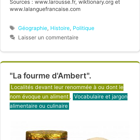
Sources : www.larousse.fr, wiktionary.org et
www.lalanguefrancaise.com
Étiquettes
Géographie
,
Histoire
,
Politique
Laisser un commentaire
"La fourme d'Ambert".
Catégories
Localités devant leur renommée à ou dont le
nom évoque un aliment
,
Vocabulaire et jargon
alimentaire ou culinaire