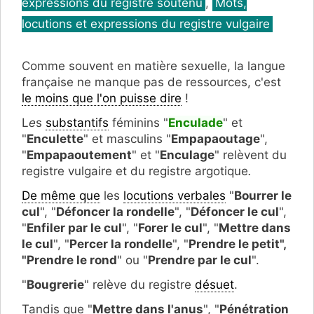
expressions du registre soutenu
,
Mots,
locutions et expressions du registre vulgaire
Comme souvent en matière sexuelle, la langue
française ne manque pas de ressources, c'est
le moins que l'on puisse dire
!
L
e
s
substantifs
féminins "
Enculade
" et
"
Enculette
" et masculins "
Empapaoutage
",
"
Empapaoutement
" et "
Enculage
" relèvent du
registre vulgaire et du registre argotique
.
De même que
les
locutions verbales
"
Bourrer le
cul
", "
Défoncer la rondelle
", "
Défoncer le cul
",
"
Enfiler par le cul
", "
Forer le cul
", "
Mettre dans
le cul
", "
Percer la rondelle
", "
Prendre le petit",
"Prendre le rond
" ou "
Prendre par le cul
".
"
Bougrerie
" relève du registre
désuet
.
Tandis que "
Mettre dans l'anus
", "
Pénétration