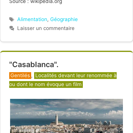
Source : wikipedia.org
Étiquettes
Alimentation
,
Géographie
Laisser un commentaire
"Casablanca".
Catégories
Gentilés
,
Localités devant leur renommée à
ou dont le nom évoque un film