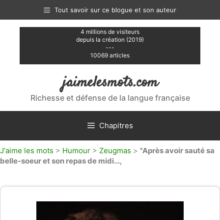
Aller
Tout savoir sur ce blogue et son auteur
au
contenu
4 millions de visiteurs
depuis la création (2019)
---
10069 articles
jaimelesmots.com
Richesse et défense de la langue française
Chapitres
J'aime les mots
>
Humour
>
Zeugmas
>
"Après avoir sauté sa
belle-soeur et son repas de midi...,