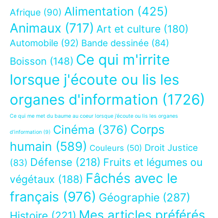
Alimentation
(425)
Afrique
(90)
Animaux
(717)
Art et culture
(180)
Automobile
(92)
Bande dessinée
(84)
Ce qui m'irrite
Boisson
(148)
lorsque j'écoute ou lis les
organes d'information
(1726)
Ce qui me met du baume au coeur lorsque j’écoute ou lis les organes
Corps
Cinéma
(376)
d’information
(9)
humain
(589)
Droit Justice
Couleurs
(50)
Défense
(218)
Fruits et légumes ou
(83)
Fâchés avec le
végétaux
(188)
français
(976)
Géographie
(287)
Mes articles préférés
Histoire
(221)