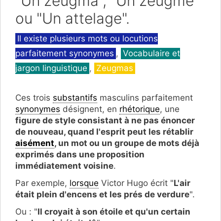
"Un zeugma", "Un zeugme"
ou "Un attelage".
Catégories
Il existe plusieurs mots ou locutions
parfaitement synonymes
,
Vocabulaire et
jargon linguistique
,
Zeugmas
Ces trois
substantifs
masculins parfaitement
synonymes
désignent, en
rhétorique
, une
figure de style consistant à ne pas énoncer
de nouveau, quand l'esprit peut les rétablir
aisément
, un mot ou un groupe de mots déjà
exprimés dans une proposition
immédiatement voisine
.
Par exemple,
lorsque
Victor Hugo écrit "
L'air
était plein d'encens et les prés de verdure
".
Ou : "
Il croyait à son étoile et qu'un certain