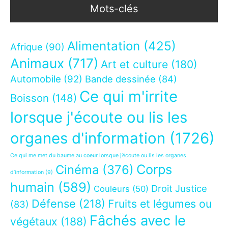
Mots-clés
Alimentation
(425)
Afrique
(90)
Animaux
(717)
Art et culture
(180)
Automobile
(92)
Bande dessinée
(84)
Ce qui m'irrite
Boisson
(148)
lorsque j'écoute ou lis les
organes d'information
(1726)
Ce qui me met du baume au coeur lorsque j’écoute ou lis les organes
Corps
Cinéma
(376)
d’information
(9)
humain
(589)
Droit Justice
Couleurs
(50)
Défense
(218)
Fruits et légumes ou
(83)
Fâchés avec le
végétaux
(188)