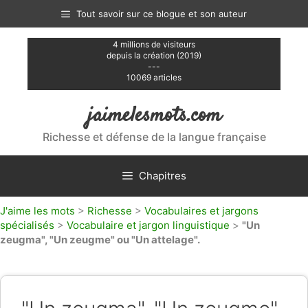
Aller
Tout savoir sur ce blogue et son auteur
au
contenu
4 millions de visiteurs
depuis la création (2019)
---
10069 articles
jaimelesmots.com
Richesse et défense de la langue française
Chapitres
J'aime les mots
>
Richesse
>
Vocabulaires et jargons
spécialisés
>
Vocabulaire et jargon linguistique
>
"Un
zeugma", "Un zeugme" ou "Un attelage".