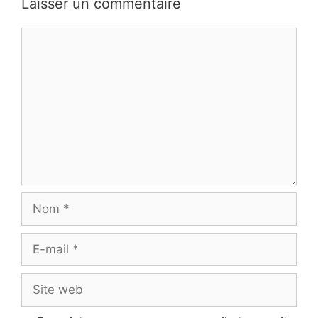
Laisser un commentaire
Commentaire
Nom
E-
mail
Site
web