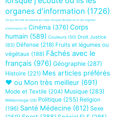
lorsque j'écoute ou lis les
organes d'information
(1726)
Ce qui me met du baume au coeur lorsque j’écoute ou lis les organes
Corps
Cinéma
(376)
d’information
(9)
humain
(589)
Droit Justice
Couleurs
(50)
Défense
(218)
Fruits et légumes ou
(83)
Fâchés avec le
végétaux
(188)
français
(976)
Géographie
(287)
Mes articles préférés
Histoire
(221)
❤ ou Mon très meilleur
(691)
Musique
(283)
Mode et Textile
(204)
Politique
(255)
Religion
Météorologie
(28)
Santé Médecine
(612)
Sexe
(196)
Sport
(388)
(259)