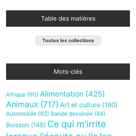
Table des matières
Toutes les collections
Mots-clés
Alimentation
(425)
Afrique
(90)
Animaux
(717)
Art et culture
(180)
Automobile
(92)
Bande dessinée
(84)
Ce qui m'irrite
Boisson
(148)