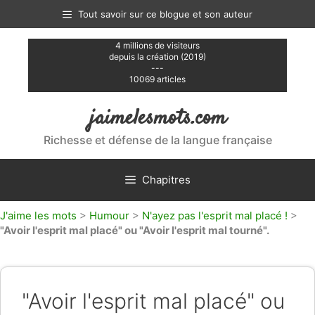
Aller
Tout savoir sur ce blogue et son auteur
au
contenu
4 millions de visiteurs
depuis la création (2019)
---
10069 articles
jaimelesmots.com
Richesse et défense de la langue française
Chapitres
J'aime les mots
>
Humour
>
N'ayez pas l'esprit mal placé !
>
"Avoir l'esprit mal placé" ou "Avoir l'esprit mal tourné".
"Avoir l'esprit mal placé" ou