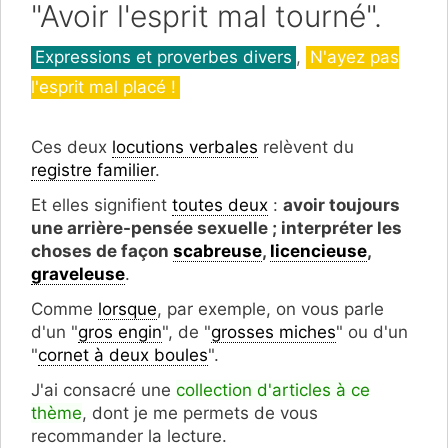
"Avoir l'esprit mal tourné".
Catégories
Expressions et proverbes divers
,
N'ayez pas
l'esprit mal placé !
Ces deux
locutions verbales
relèvent du
registre familier
.
Et elles signifient
toutes deux
:
avoir toujours
une arrière-pensée sexuelle ; interpréter les
choses de façon
scabreuse
,
licencieuse
,
graveleuse
.
Comme
lorsque
, par exemple, on vous parle
d'un "
gros engin
", de "
grosses miches
" ou d'un
"
cornet à deux boules
".
J'ai consacré une
collection d'articles à ce
thème
, dont je me permets de vous
recommander la lecture.