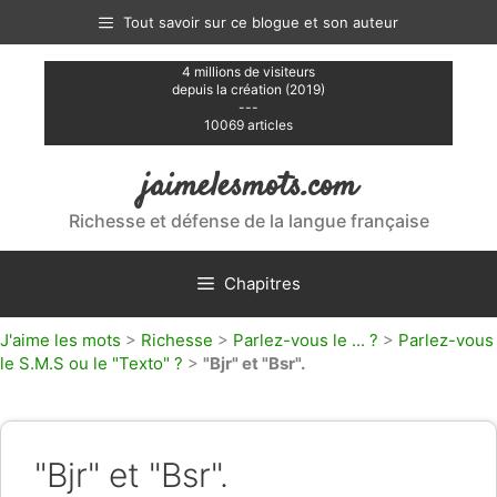
Aller
Tout savoir sur ce blogue et son auteur
au
contenu
4 millions de visiteurs
depuis la création (2019)
---
10069 articles
jaimelesmots.com
Richesse et défense de la langue française
Chapitres
J'aime les mots
>
Richesse
>
Parlez-vous le ... ?
>
Parlez-vous
le S.M.S ou le "Texto" ?
>
"Bjr" et "Bsr".
"Bjr" et "Bsr".