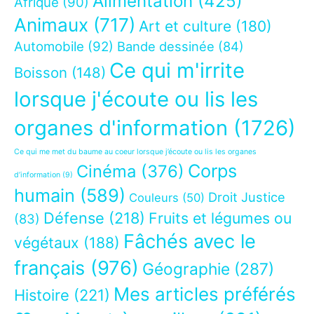
Alimentation
(425)
Afrique
(90)
Animaux
(717)
Art et culture
(180)
Automobile
(92)
Bande dessinée
(84)
Ce qui m'irrite
Boisson
(148)
lorsque j'écoute ou lis les
organes d'information
(1726)
Ce qui me met du baume au coeur lorsque j’écoute ou lis les organes
Corps
Cinéma
(376)
d’information
(9)
humain
(589)
Droit Justice
Couleurs
(50)
Défense
(218)
Fruits et légumes ou
(83)
Fâchés avec le
végétaux
(188)
français
(976)
Géographie
(287)
Mes articles préférés
Histoire
(221)