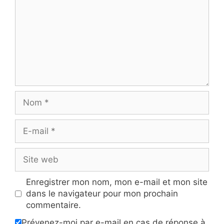
Nom
E-
mail
Site
web
Enregistrer mon nom, mon e-mail et mon site
dans le navigateur pour mon prochain
commentaire.
Prévenez-moi par e-mail en cas de réponse à