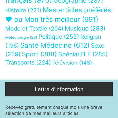
français
(976)
Géographie
(287)
Mes articles préférés
Histoire
(221)
❤ ou Mon très meilleur
(691)
Musique
(283)
Mode et Textile
(204)
Politique
(255)
Religion
Météorologie
(28)
Santé Médecine
(612)
Sexe
(196)
Sport
(388)
(259)
Spécial FLE
(285)
Transports
(224)
Télévision
(148)
Lettre d’information
Recevez gratuitement chaque mois une brève
sélection de mes meilleurs articles.