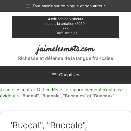
Aller
Tout savoir sur ce blogue et son auteur
au
contenu
4 millions de visiteurs
depuis la création (2019)
---
10069 articles
jaimelesmots.com
Richesse et défense de la langue française
Chapitres
J'aime les mots
>
Difficultés
>
Le rapprochement n'est pas si
évident
>
"Buccal", "Buccale", "Buccales" et "Buccaux".
"Buccal", "Buccale",