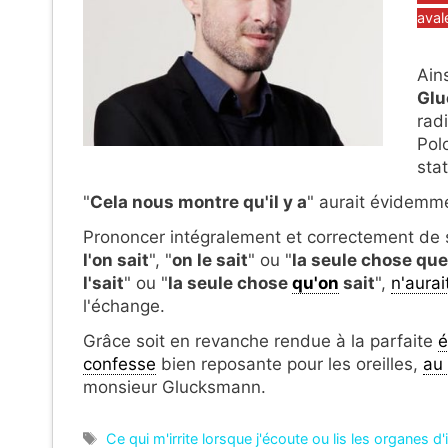
avale
Ains
Gl
rad
Pol
sta
"
Cela nous montre qu'il y a
" aurait évidemm
Prononcer intégralement et correctement de
l'on sait
", "
on le sait
" ou "
la seule chose que 
l'sait
" ou "
la seule chose
qu'on
sait
",
n'aurai
l'échange.
Grâce soit en revanche rendue à la parfaite
é
confesse
bien reposante pour les oreilles,
au
monsieur Glucksmann.
Étiquettes
Ce qui m'irrite lorsque j'écoute ou lis les organes d