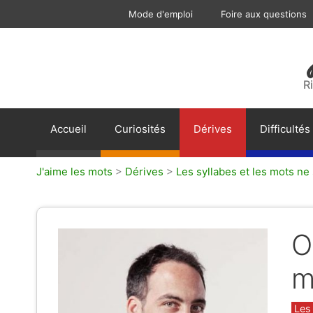
Aller
Mode d'emploi
Foire aux questions
au
contenu
R
Accueil
Curiosités
Dérives
Difficultés
J'aime les mots
>
Dérives
>
Les syllabes et les mots ne
O
m
Caté
Les