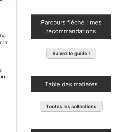
Parcours fléché : mes
recommandations
cha
 la
Suivez le guide !
e
on
Table des matières
Toutes les collections