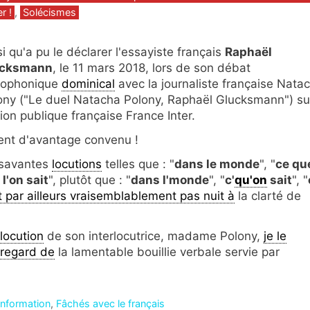
r !
,
Solécismes
i qu'a pu le déclarer l'essayiste français
Raphaël
ucksmann
, le 11 mars 2018, lors de son débat
iophonique
dominical
avec la journaliste française Nata
ony ("Le duel Natacha Polony, Raphaël Glucksmann") sur
tion publique française France Inter.
ent d'avantage convenu !
 savantes
locutions
telles que : "
dans le monde
", "
ce qu
l'on sait
", plutôt que : "
dans l'monde
", "
c'
qu'on
sait
", "
t par ailleurs vraisemblablement pas nuit à
la clarté de
locution
de son interlocutrice, madame Polony,
je le
 regard de
la lamentable bouillie verbale servie par
'information
,
Fâchés avec le français