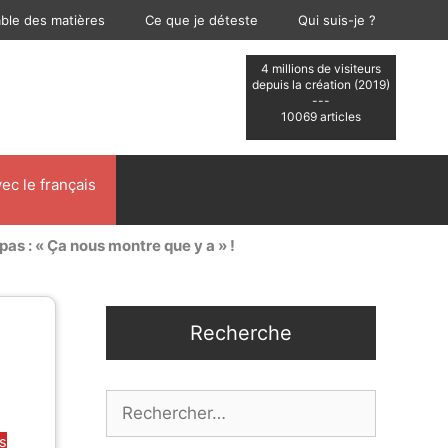
able des matières
Ce que je déteste
Qui suis-je ?
4 millions de visiteurs
depuis la création (2019)
---
10069 articles
ec le français
 pas : « Ça nous montre que y a » !
Recherche
Rechercher :
es