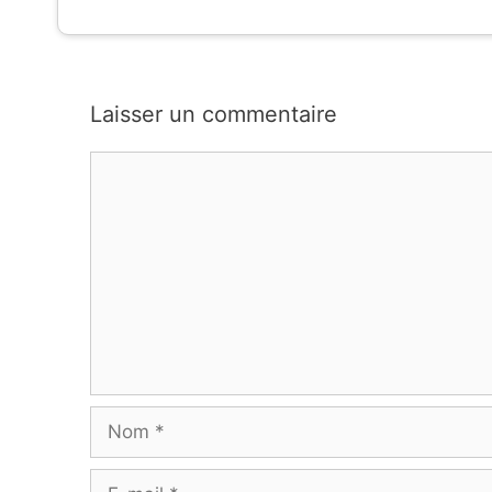
Laisser un commentaire
Commentaire
Nom
E-