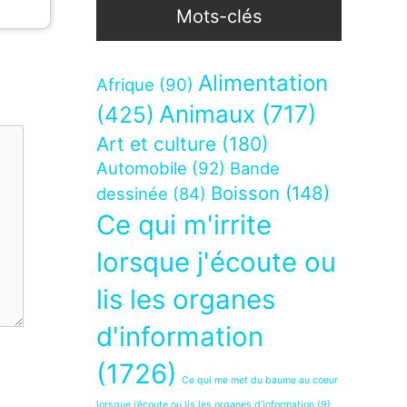
Mots-clés
Alimentation
Afrique
(90)
Animaux
(717)
(425)
Art et culture
(180)
Automobile
(92)
Bande
Boisson
(148)
dessinée
(84)
Ce qui m'irrite
lorsque j'écoute ou
lis les organes
d'information
(1726)
Ce qui me met du baume au coeur
lorsque j’écoute ou lis les organes d’information
(9)