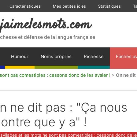
Caractéristiques
Mes petites joies
Statistiques
T
jaimelesmots.com
ichesse et défense de la langue française
Humour
Noms propres
Richesse
Fâchés av
 sont pas comestibles : cessons donc de les avaler !
>
On ne dit
n ne dit pas : "Ça nous
ontre que y a" !
gories
 syllabes et les mots ne sont pas comestibles : cessons donc de l