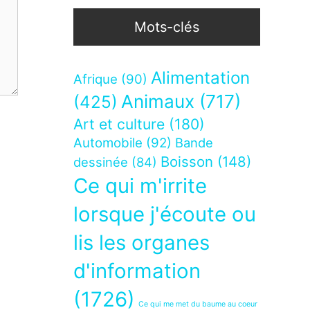
Mots-clés
Alimentation
Afrique
(90)
Animaux
(717)
(425)
Art et culture
(180)
Automobile
(92)
Bande
Boisson
(148)
dessinée
(84)
Ce qui m'irrite
lorsque j'écoute ou
lis les organes
d'information
(1726)
Ce qui me met du baume au coeur