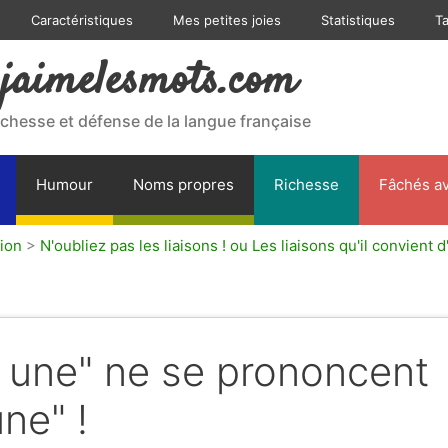
Caractéristiques
Mes petites joies
Statistiques
T
jaimelesmots.com
ichesse et défense de la langue française
Humour
Noms propres
Richesse
Fâchés av
ion
>
N'oubliez pas les liaisons ! ou Les liaisons qu'il convient d
t une" ne se prononcent
ne" !