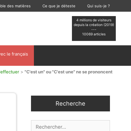
able des matières
Ce que je déteste
Qui suis-je ?
4 millions de visiteurs
depuis la création (2019)
---
10069 articles
ec le français
'effectuer
>
"C'est un" ou "C'est une" ne se prononcent
Recherche
Rechercher :