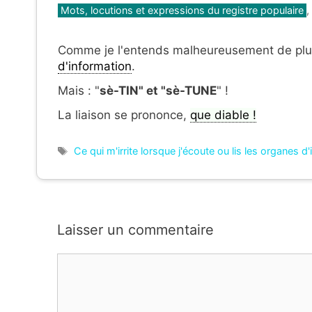
Catégories
Mots, locutions et expressions du registre populaire
,
Comme je l'entends malheureusement de plus
d'information
.
Mais : "
sè-TIN" et "sè-TUNE
" !
La liaison se prononce,
que diable !
Étiquettes
Ce qui m'irrite lorsque j'écoute ou lis les organes d
Laisser un commentaire
Commentaire