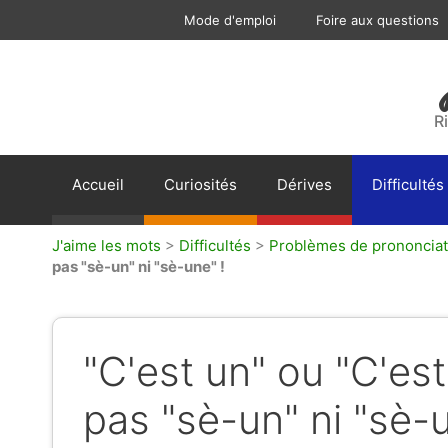
Aller
Mode d'emploi
Foire aux questions
au
contenu
R
Accueil
Curiosités
Dérives
Difficultés
J'aime les mots
>
Difficultés
>
Problèmes de prononciat
pas "sè-un" ni "sè-une" !
"C'est un" ou "C'es
pas "sè-un" ni "sè-u