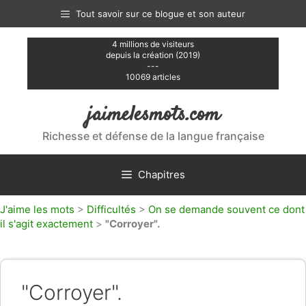
Aller
Tout savoir sur ce blogue et son auteur
au
contenu
4 millions de visiteurs
depuis la création (2019)
---
10069 articles
jaimelesmots.com
Richesse et défense de la langue française
Chapitres
J'aime les mots
>
Difficultés
>
On se demande souvent ce dont
il s'agit exactement
>
"Corroyer".
"Corroyer".