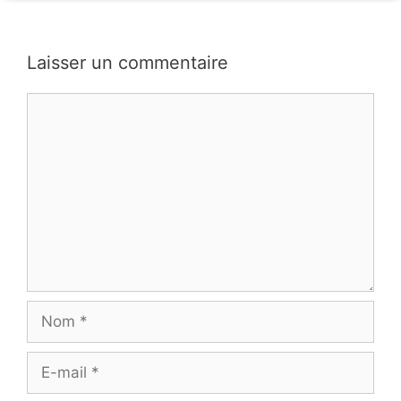
Laisser un commentaire
Commentaire
Nom
E-
mail