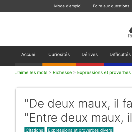
Aller
Mode d'emploi
Foire aux questions
au
contenu
R
Accueil
Curiosités
Dérives
Difficultés
J'aime les mots
>
Richesse
>
Expressions et proverbes 
"De deux maux, il fa
"Entre deux maux, il
Catégories
Citations
,
Expressions et proverbes divers