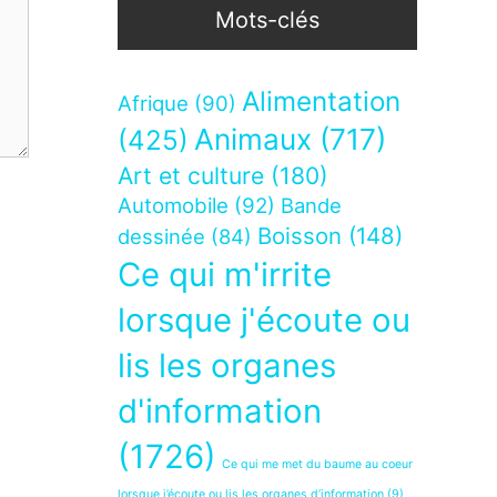
Mots-clés
Alimentation
Afrique
(90)
Animaux
(717)
(425)
Art et culture
(180)
Automobile
(92)
Bande
Boisson
(148)
dessinée
(84)
Ce qui m'irrite
lorsque j'écoute ou
lis les organes
d'information
(1726)
Ce qui me met du baume au coeur
lorsque j’écoute ou lis les organes d’information
(9)