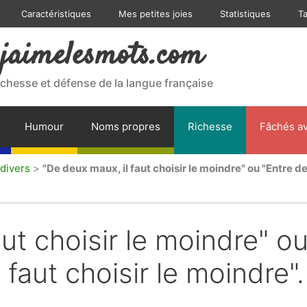
Caractéristiques
Mes petites joies
Statistiques
T
jaimelesmots.com
ichesse et défense de la langue française
Humour
Noms propres
Richesse
Fâchés av
divers
>
"De deux maux, il faut choisir le moindre" ou "Entre de
ut choisir le moindre" o
 faut choisir le moindre".