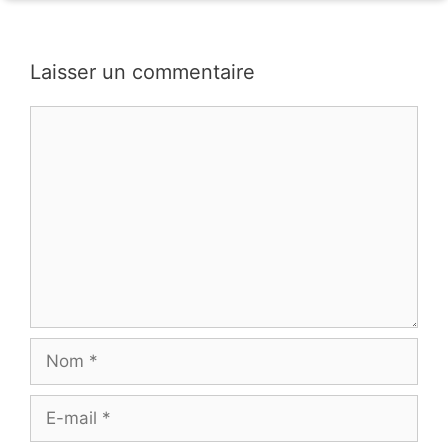
Laisser un commentaire
Commentaire
Nom
E-
mail