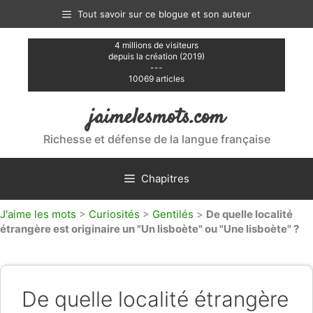
Aller
Tout savoir sur ce blogue et son auteur
au
contenu
4 millions de visiteurs
depuis la création (2019)
---
10069 articles
jaimelesmots.com
Richesse et défense de la langue française
Chapitres
J'aime les mots
>
Curiosités
>
Gentilés
>
De quelle localité
étrangère est originaire un "Un lisboète" ou "Une lisboète" ?
De quelle localité étrangère