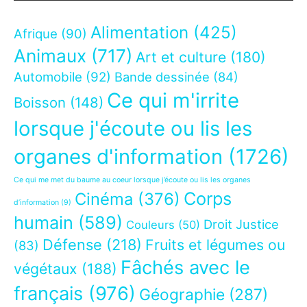
Alimentation
(425)
Afrique
(90)
Animaux
(717)
Art et culture
(180)
Automobile
(92)
Bande dessinée
(84)
Ce qui m'irrite
Boisson
(148)
lorsque j'écoute ou lis les
organes d'information
(1726)
Ce qui me met du baume au coeur lorsque j’écoute ou lis les organes
Corps
Cinéma
(376)
d’information
(9)
humain
(589)
Droit Justice
Couleurs
(50)
Défense
(218)
Fruits et légumes ou
(83)
Fâchés avec le
végétaux
(188)
français
(976)
Géographie
(287)