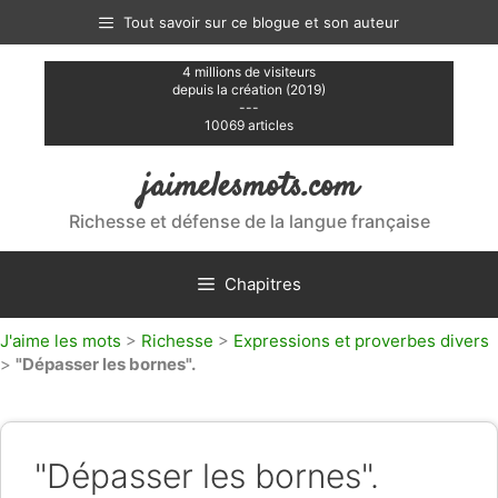
Aller
Tout savoir sur ce blogue et son auteur
au
contenu
4 millions de visiteurs
depuis la création (2019)
---
10069 articles
jaimelesmots.com
Richesse et défense de la langue française
Chapitres
J'aime les mots
>
Richesse
>
Expressions et proverbes divers
>
"Dépasser les bornes".
"Dépasser les bornes".