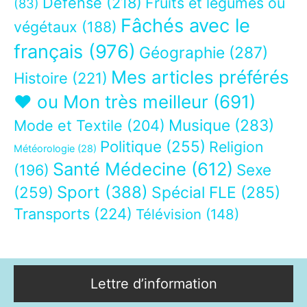
Défense
(218)
Fruits et légumes ou
(83)
Fâchés avec le
végétaux
(188)
français
(976)
Géographie
(287)
Mes articles préférés
Histoire
(221)
❤ ou Mon très meilleur
(691)
Musique
(283)
Mode et Textile
(204)
Politique
(255)
Religion
Météorologie
(28)
Santé Médecine
(612)
Sexe
(196)
Sport
(388)
(259)
Spécial FLE
(285)
Transports
(224)
Télévision
(148)
Lettre d’information