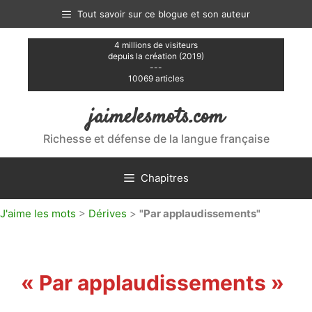
Aller
Tout savoir sur ce blogue et son auteur
au
contenu
4 millions de visiteurs
depuis la création (2019)
---
10069 articles
jaimelesmots.com
Richesse et défense de la langue française
Chapitres
J'aime les mots
>
Dérives
>
"Par applaudissements"
« Par applaudissements »