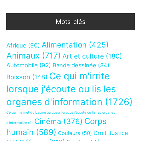
Mots-clés
Alimentation
(425)
Afrique
(90)
Animaux
(717)
Art et culture
(180)
Automobile
(92)
Bande dessinée
(84)
Ce qui m'irrite
Boisson
(148)
lorsque j'écoute ou lis les
organes d'information
(1726)
Ce qui me met du baume au coeur lorsque j’écoute ou lis les organes
Corps
Cinéma
(376)
d’information
(9)
humain
(589)
Droit Justice
Couleurs
(50)