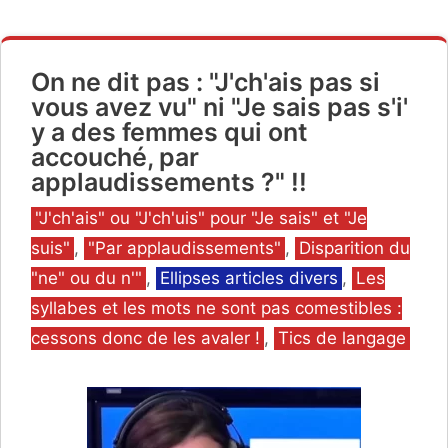
On ne dit pas : "J'ch'ais pas si
vous avez vu" ni "Je sais pas s'i'
y a des femmes qui ont
accouché, par
applaudissements ?" !!
Catégories
"J'ch'ais" ou "J'ch'uis" pour "Je sais" et "Je
suis"
,
"Par applaudissements"
,
Disparition du
"ne" ou du n'"
,
Ellipses articles divers
,
Les
syllabes et les mots ne sont pas comestibles :
cessons donc de les avaler !
,
Tics de langage