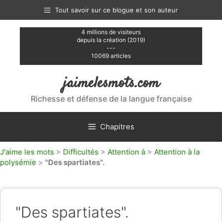
Aller
Tout savoir sur ce blogue et son auteur
au
contenu
4 millions de visiteurs
depuis la création (2019)
---
10069 articles
jaimelesmots.com
Richesse et défense de la langue française
Chapitres
J'aime les mots
>
Difficultés
>
Attention à
>
Attention à la
polysémie
>
"Des spartiates".
"Des spartiates".