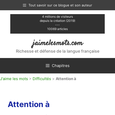
Aller
Tout savoir sur ce blogue et son auteur
au
contenu
4 millions de visiteurs
depuis la création (2019)
---
10069 articles
jaimelesmots.com
Richesse et défense de la langue française
Chapitres
J'aime les mots
>
Difficultés
>
Attention à
Attention à