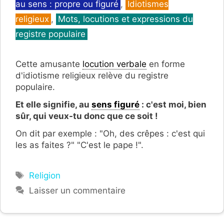
au sens : propre ou figuré
,
Idiotismes
religieux
,
Mots, locutions et expressions du
registre populaire
Cette amusante
locution verbale
en forme
d'idiotisme religieux relève du registre
populaire.
Et elle signifie, au
sens figuré
: c'est moi, bien
sûr, qui veux-tu donc que ce soit !
On dit par exemple : "Oh, des crêpes : c'est qui
les as faites ?" "C'est le pape !".
Étiquettes
Religion
Laisser un commentaire