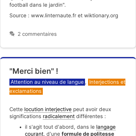
football dans le jardin".
Source : www.linternaute.fr et wiktionary.org
2 commentaires
"Merci bien" !
Catégories
Attention au niveau de langue
,
Interjections et
exclamations
Cette
locution interjective
peut avoir deux
significations
radicalement
différentes :
il s'agit tout d'abord, dans le
langage
courant
, d'une
formule de politesse