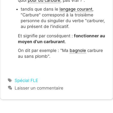
quoi
pour du carbure
, pas vrai ?".
tandis que dans le
langage courant
,
"Carbure" correspond à la troisième
personne du singulier du verbe "carburer,
au présent de l'indicatif.
Et signifie par conséquent :
fonctionner au
moyen d'un carburant
.
On dit par exemple : "Ma
bagnole
carbure
au sans plomb".
Étiquettes
Spécial FLE
Laisser un commentaire