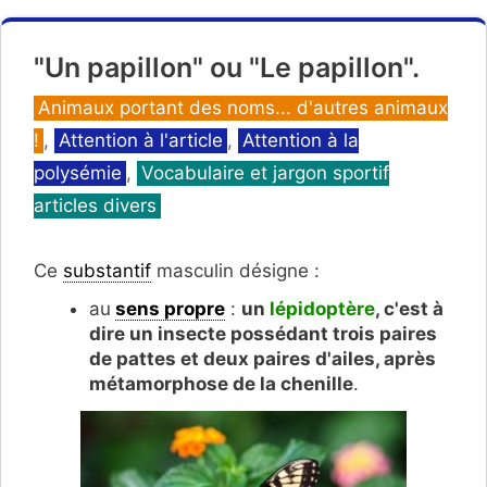
"Un papillon" ou "Le papillon".
Catégories
Animaux portant des noms... d'autres animaux
!
,
Attention à l'article
,
Attention à la
polysémie
,
Vocabulaire et jargon sportif
articles divers
Ce
substantif
masculin désigne :
au
sens propre
:
un
lépidoptère
, c'est à
dire un insecte possédant trois paires
de pattes et deux paires d'ailes, après
métamorphose de la chenille
.