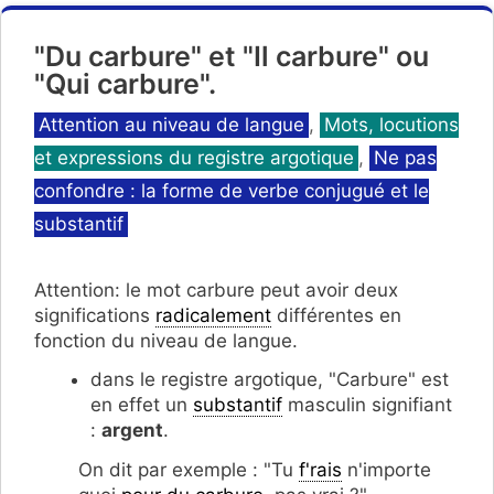
"Du carbure" et "Il carbure" ou
"Qui carbure".
Catégories
Attention au niveau de langue
,
Mots, locutions
et expressions du registre argotique
,
Ne pas
confondre : la forme de verbe conjugué et le
substantif
Attention: le mot carbure peut avoir deux
significations
radicalement
différentes en
fonction du niveau de langue.
dans le registre argotique, "Carbure" est
en effet un
substantif
masculin signifiant
:
argent
.
On dit par exemple : "Tu
f'rais
n'importe