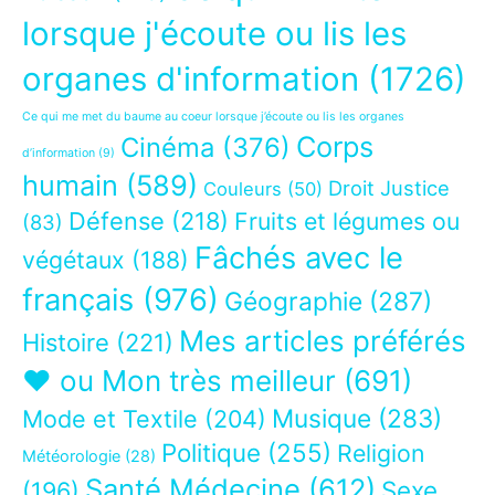
lorsque j'écoute ou lis les
organes d'information
(1726)
Ce qui me met du baume au coeur lorsque j’écoute ou lis les organes
Corps
Cinéma
(376)
d’information
(9)
humain
(589)
Droit Justice
Couleurs
(50)
Défense
(218)
Fruits et légumes ou
(83)
Fâchés avec le
végétaux
(188)
français
(976)
Géographie
(287)
Mes articles préférés
Histoire
(221)
❤ ou Mon très meilleur
(691)
Musique
(283)
Mode et Textile
(204)
Politique
(255)
Religion
Météorologie
(28)
Santé Médecine
(612)
Sexe
(196)