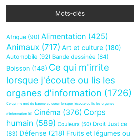
Mots-clés
Alimentation
(425)
Afrique
(90)
Animaux
(717)
Art et culture
(180)
Automobile
(92)
Bande dessinée
(84)
Ce qui m'irrite
Boisson
(148)
lorsque j'écoute ou lis les
organes d'information
(1726)
Ce qui me met du baume au coeur lorsque j’écoute ou lis les organes
Corps
Cinéma
(376)
d’information
(9)
humain
(589)
Droit Justice
Couleurs
(50)
Défense
(218)
Fruits et légumes ou
(83)