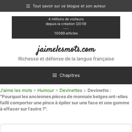
Aller
Tout savoir sur ce blogue et son auteur
au
contenu
4 millions de visiteurs
depuis la création (2019)
---
10069 articles
jaimelesmots.com
Richesse et défense de la langue française
Chapitres
J'aime les mots
>
Humour
>
Devinettes
>
Devinette :
"Pourquoi les anciennes pièces de monnaie belges ont-elles
failli comporter une pince à épiler sur une face et une gomme
à effacer sur l'autre ?".