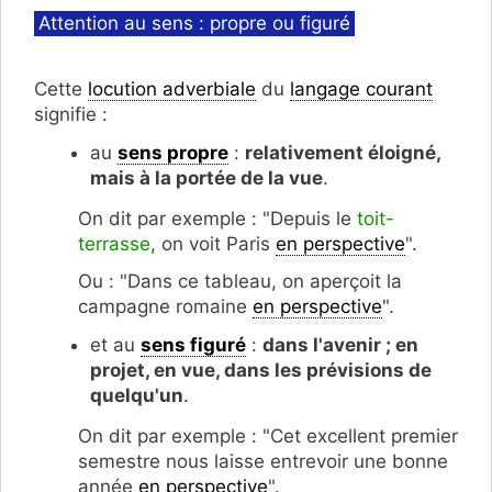
Catégories
Attention au sens : propre ou figuré
Cette
locution adverbiale
du
langage courant
signifie :
au
sens propre
:
relativement éloigné,
mais à la portée de la vue
.
On dit par exemple : "Depuis le
toit-
terrasse
, on voit Paris
en perspective
".
Ou : "Dans ce tableau, on aperçoit la
campagne romaine
en perspective
".
et au
sens figuré
:
dans l'avenir ; en
projet, en vue, dans les prévisions de
quelqu'un
.
On dit par exemple : "Cet excellent premier
semestre nous laisse entrevoir une bonne
année
en perspective
".