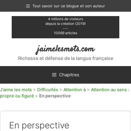
Aller
Tout savoir sur ce blogue et son auteur
au
contenu
4 millions de visiteurs
depuis la création (2019)
---
10069 articles
jaimelesmots.com
Richesse et défense de la langue française
Chapitres
J'aime les mots
>
Difficultés
>
Attention à
>
Attention au sens :
propre ou figuré
>
En perspective
En perspective