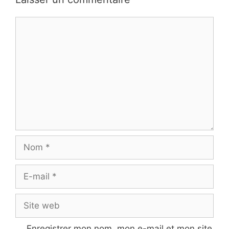
Commentaire
Nom
E-
mail
Site
web
Enregistrer mon nom, mon e-mail et mon site