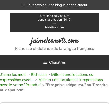
Aller
Tout savoir sur ce blogue et son auteur
au
contenu
4 millions de visiteurs
depuis la création (2019)
---
10069 articles
jaimelesmots.com
Richesse et défense de la langue française
Chapitres
J'aime les mots
>
Richesse
>
Mille et une locutions ou
expressions avec ...
>
Mille et une locutions ou expressions
avec le verbe "Prendre"
>
"Être pris au dépourvu" ou "Prendre
au dépourvu".