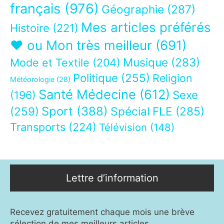
français
(976)
Géographie
(287)
Mes articles préférés
Histoire
(221)
❤ ou Mon très meilleur
(691)
Musique
(283)
Mode et Textile
(204)
Politique
(255)
Religion
Météorologie
(28)
Santé Médecine
(612)
Sexe
(196)
Sport
(388)
(259)
Spécial FLE
(285)
Transports
(224)
Télévision
(148)
Lettre d’information
Recevez gratuitement chaque mois une brève
sélection de mes meilleurs articles.