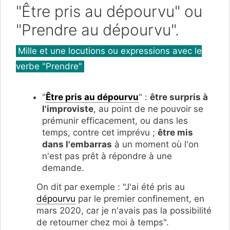
"Être pris au dépourvu" ou
"Prendre au dépourvu".
Catégories
Mille et une locutions ou expressions avec le
verbe "Prendre"
"
Être pris au dépourvu
" :
être surpris à
l'improviste
, au point de ne pouvoir se
prémunir efficacement, ou dans les
temps, contre cet imprévu ;
être mis
dans l'embarras
à un moment où l'on
n'est pas prêt à répondre à une
demande.
On dit par exemple : "J'ai été pris au
dépourvu
par le premier confinement, en
mars 2020, car je n'avais pas la possibilité
de retourner chez moi à temps".