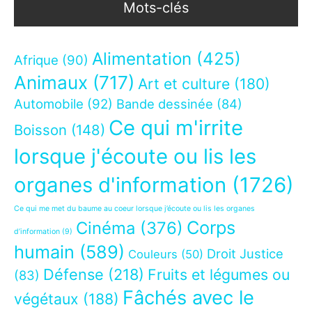
Mots-clés
Alimentation
(425)
Afrique
(90)
Animaux
(717)
Art et culture
(180)
Automobile
(92)
Bande dessinée
(84)
Ce qui m'irrite
Boisson
(148)
lorsque j'écoute ou lis les
organes d'information
(1726)
Ce qui me met du baume au coeur lorsque j’écoute ou lis les organes
Corps
Cinéma
(376)
d’information
(9)
humain
(589)
Droit Justice
Couleurs
(50)
Défense
(218)
Fruits et légumes ou
(83)
Fâchés avec le
végétaux
(188)