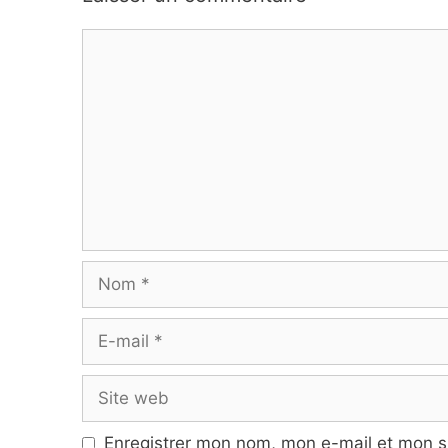
Commentaire
Nom
E-
mail
Site
web
Enregistrer mon nom, mon e-mail et mon s