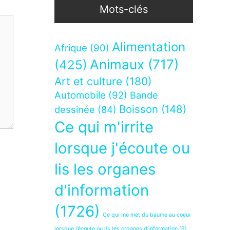
Mots-clés
Alimentation
Afrique
(90)
Animaux
(717)
(425)
Art et culture
(180)
Automobile
(92)
Bande
Boisson
(148)
dessinée
(84)
Ce qui m'irrite
lorsque j'écoute ou
lis les organes
d'information
(1726)
Ce qui me met du baume au coeur
lorsque j’écoute ou lis les organes d’information
(9)