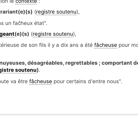
elon le
contexte
:
rariant(e)(s)
(
registre soutenu
),
s un faĉheux état".
igeant
(e)(s)
(
registre soutenu
),
érieuse de son fils il y a dix ans a été
fâcheuse
pour m
uyeuses, désagréables, regrettables ; comportant d
gistre soutenu
)
.
oute va être
fâcheuse
pour certains d'entre nous".