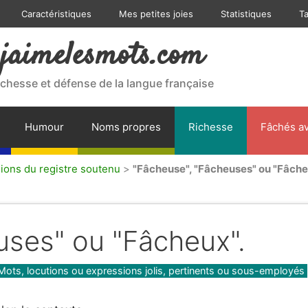
Caractéristiques
Mes petites joies
Statistiques
T
jaimelesmots.com
ichesse et défense de la langue française
Humour
Noms propres
Richesse
Fâchés av
sions du registre soutenu
>
"Fâcheuse", "Fâcheuses" ou "Fâche
uses" ou "Fâcheux".
Mots, locutions ou expressions jolis, pertinents ou sous-employés