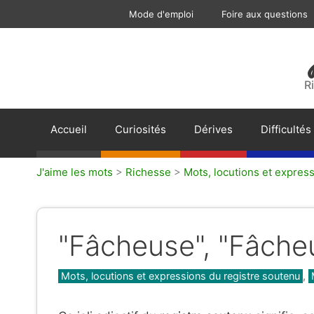
Aller
Mode d'emploi
Foire aux questions
au
contenu
R
Accueil
Curiosités
Dérives
Difficultés
J'aime les mots
>
Richesse
>
Mots, locutions et expres
"Fâcheuse", "Fâche
Catégories
Mots, locutions et expressions du registre soutenu
,