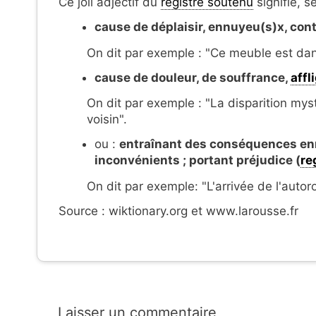
Ce joli adjectif du
registre soutenu
signifie, s
cause de déplaisir, ennuyeu(s)x, cont
On dit par exemple : "Ce meuble est dan
cause de douleur, de souffrance,
affl
On dit par exemple : "La disparition myst
voisin".
ou :
entraînant des conséquences enn
inconvénients ; portant préjudice (
re
On dit par exemple: "L'arrivée de l'autor
Source : wiktionary.org et www.larousse.fr
Laisser un commentaire