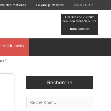
able des matières
Ce que je déteste
Qui suis-je ?
4 millions de visiteurs
depuis la création (2019)
---
10069 articles
ec le français
ux".
Recherche
Rechercher :