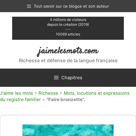
Aller
Tout savoir sur ce blogue et son auteur
au
contenu
4 millions de visiteurs
depuis la création (2019)
---
10069 articles
jaimelesmots.com
Richesse et défense de la langue française
Chapitres
J'aime les mots
>
Richesse
>
Mots, locutions et expressions
du registre familier
>
"Faire bronzette".