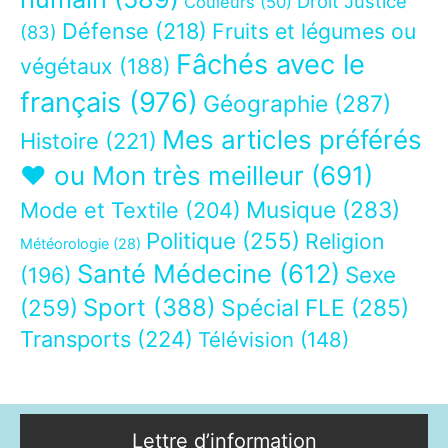
Droit Justice
Couleurs
(50)
Défense
(218)
Fruits et légumes ou
(83)
Fâchés avec le
végétaux
(188)
français
(976)
Géographie
(287)
Mes articles préférés
Histoire
(221)
❤ ou Mon très meilleur
(691)
Musique
(283)
Mode et Textile
(204)
Politique
(255)
Religion
Météorologie
(28)
Santé Médecine
(612)
Sexe
(196)
Sport
(388)
(259)
Spécial FLE
(285)
Transports
(224)
Télévision
(148)
Lettre d’information