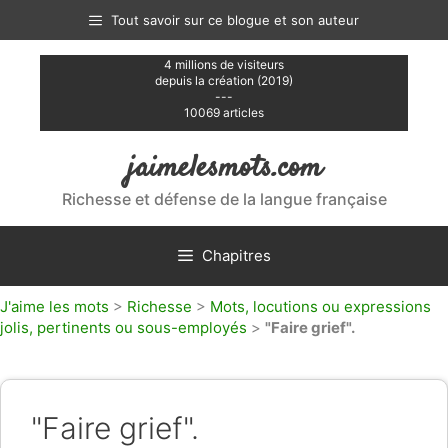
Aller
Tout savoir sur ce blogue et son auteur
au
contenu
4 millions de visiteurs
depuis la création (2019)
---
10069 articles
jaimelesmots.com
Richesse et défense de la langue française
Chapitres
J'aime les mots
>
Richesse
>
Mots, locutions ou expressions
jolis, pertinents ou sous-employés
>
"Faire grief".
"Faire grief".