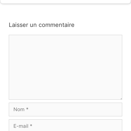
Laisser un commentaire
Commentaire
Nom
E-
mail