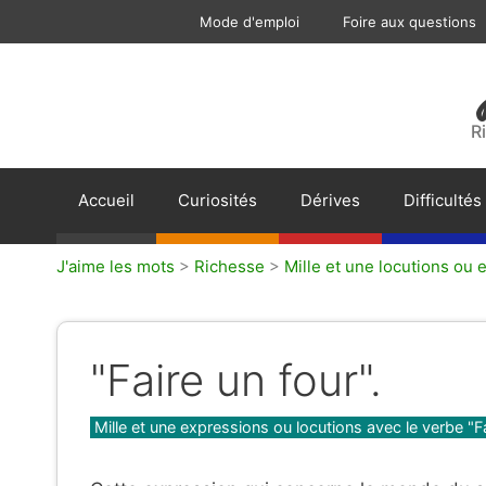
Aller
Mode d'emploi
Foire aux questions
au
contenu
R
Accueil
Curiosités
Dérives
Difficultés
J'aime les mots
>
Richesse
>
Mille et une locutions ou 
"Faire un four".
Catégories
Mille et une expressions ou locutions avec le verbe "F