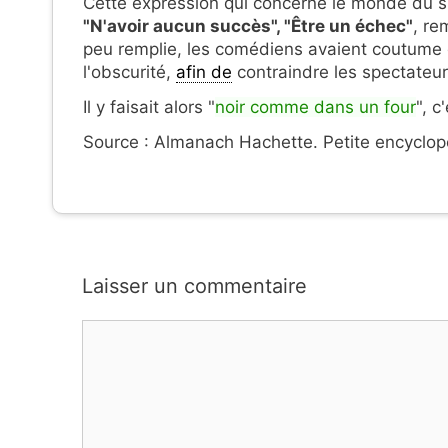
Cette expression qui concerne le monde du spe
"N'avoir aucun succès", "Être un échec"
, r
peu remplie, les comédiens avaient coutume d
l'obscurité,
afin de
contraindre les spectateur
Il y faisait alors "
noir comme dans un four
", c
Source : Almanach Hachette. Petite encyclop
Laisser un commentaire
Commentaire