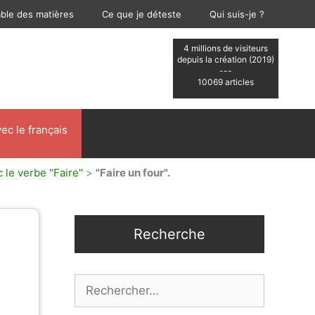
able des matières
Ce que je déteste
Qui suis-je ?
4 millions de visiteurs
depuis la création (2019)
---
10069 articles
ec le français
 le verbe "Faire"
>
"Faire un four".
Recherche
Rechercher :