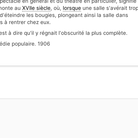
ctacle en général et du théâtre en particulier, signifie
emonte au
XVIIe siècle
, où,
lorsque
une salle s'avérait tro
'éteindre les bougies, plongeant ainsi la salle dans
s à rentrer chez eux.
'est à dire qu'il y régnait l'obscurité la plus complète.
édie populaire. 1906