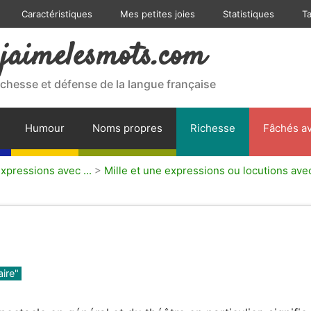
Caractéristiques
Mes petites joies
Statistiques
T
jaimelesmots.com
ichesse et défense de la langue française
Humour
Noms propres
Richesse
Fâchés av
expressions avec ...
>
Mille et une expressions ou locutions avec
aire"