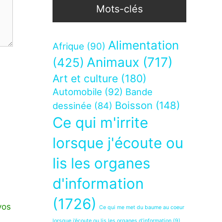
Mots-clés
Alimentation
Afrique
(90)
Animaux
(717)
(425)
Art et culture
(180)
Automobile
(92)
Bande
Boisson
(148)
dessinée
(84)
Ce qui m'irrite
lorsque j'écoute ou
lis les organes
d'information
(1726)
vos
Ce qui me met du baume au coeur
lorsque j’écoute ou lis les organes d’information
(9)