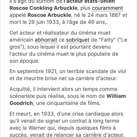
Il s'agit du surnom de
l'acteur états-unien
Roscoe Conkling Arbuckle
, plus
couramment
appelé
Roscoe Arbuckle
, né le 24 mars 1887 et
mort le 29 juin 1933, à l'âge de 46 ans,.
Cet acteur et réalisateur du cinéma muet
américain
abhorrait
ce
sobriquet
de "Fatty" ("Le
gros"), sous lequel il est pourtant devenu
l'acteur du cinéma muet le plus populaire de
son époque.
En septembre 1921, un terrible scandale de viol
et de meurtre brise net sa carrière d'acteur.
Acquitté, il intervient alors un temps comme
scénariste puis réalise, sous le nom de
William
Goodrich
, une cinquantaine de films.
Et meurt, en 1933, d'une crise cardiaque alors
qu'il venait de signer un contrat à long terme
avec la Warner qui, depuis quelques films à
succès, venait de relancer sa carrière d'acteur,