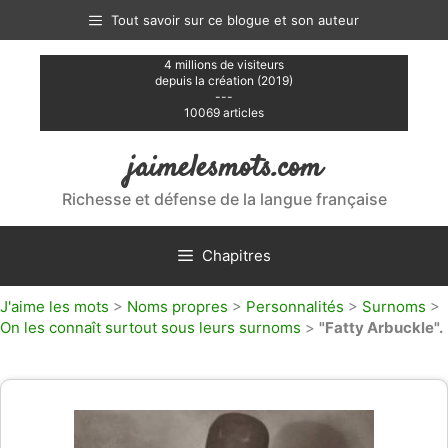
Aller
Tout savoir sur ce blogue et son auteur
au
contenu
4 millions de visiteurs
depuis la création (2019)
---
10069 articles
jaimelesmots.com
Richesse et défense de la langue française
Chapitres
J'aime les mots
>
Noms propres
>
Personnalités
>
Surnoms
>
On les connaît surtout sous leurs surnoms
>
"Fatty Arbuckle".