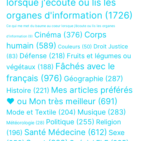
lorsque j'écoute ou lis les
organes d'information
(1726)
Ce qui me met du baume au coeur lorsque j’écoute ou lis les organes
Corps
Cinéma
(376)
d’information
(9)
humain
(589)
Droit Justice
Couleurs
(50)
Défense
(218)
Fruits et légumes ou
(83)
Fâchés avec le
végétaux
(188)
français
(976)
Géographie
(287)
Mes articles préférés
Histoire
(221)
❤ ou Mon très meilleur
(691)
Musique
(283)
Mode et Textile
(204)
Politique
(255)
Religion
Météorologie
(28)
Santé Médecine
(612)
Sexe
(196)